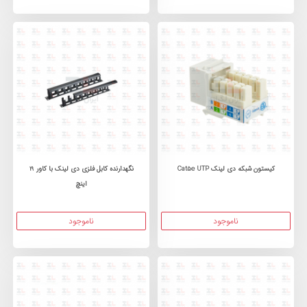
کیستون شبکه دی لینک Cat5e UTP
نگهدارنده کابل فلزی دی لینک با کاور 19
اینچ
ناموجود
ناموجود