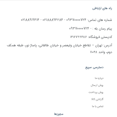
راه های ارتباطی
02188919414
02188894284
09370000724
شماره های تماس:
-
-
09370000724
پیام رسان بله : -
کدپستی فروشگاه: 1416799486
آدرس: تهران – تقاطع خیابان ولیعصر و خیابان طالقانی، پاساژ نور، طبقه همکف
دوم، واحد 7048
دسترسی سریع
درباره ما
روش ارسال
روش پرداخت
گارانتی کالا
تماس با ما
مجوزها