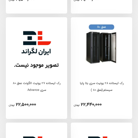
رک ایستاده 28 یونیت سری بتا پایا
رک ايستاده 27 يونيت الگونت عمق 80
سیستم (عمق 80 )
سری Advance
22,500,000
22,440,000
تومان
تومان