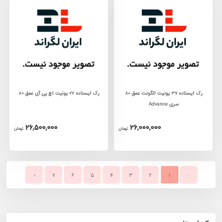
رک ايستاده 37 يونيت الگونت عمق 80
رک ایستاده 22 یونیت اچ پی آی عمق 80
سری Advance
26,500,000
26,000,000
تومان
تومان
›
7
6
5
4
3
2
1
‹