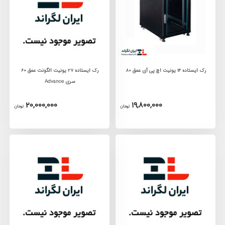
رک ایستاده 14 یونیت اچ پی آی عمق 80
رک ايستاده 27 يونيت الگونت عمق 60
سری Advance
20,000,000
19,800,000
تومان
تومان