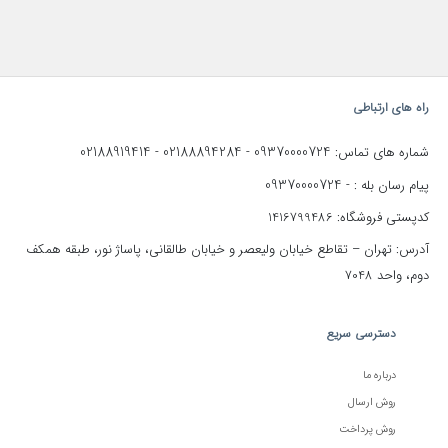
راه های ارتباطی
02188919414
02188894284
09370000724
شماره های تماس:
-
-
09370000724
پیام رسان بله : -
کدپستی فروشگاه: 1416799486
آدرس: تهران – تقاطع خیابان ولیعصر و خیابان طالقانی، پاساژ نور، طبقه همکف
دوم، واحد 7048
دسترسی سریع
درباره ما
روش ارسال
روش پرداخت