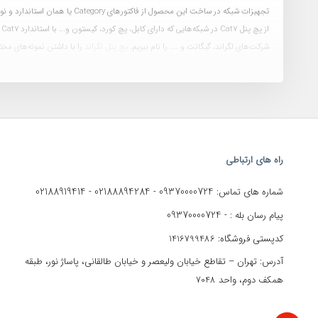
تجهیزات شبکه در ساخت این محصول از فاکتورهای Category یا همان استاندارد و نوع مقاومت در برابر نویز و تداخل استفاده می‌کنند. به این صورت که pach panel دارای دسته‌های
شرکت‌های لگراند، گیگانت و .... را نام ببریم.
پچ پنل لگراند
را با داشتن نمونه‌های مخت
این دسته از پچ پنل‌ها به‌صورت SFTP تولید می‌شود. پس می‌توان گفت که بر روی
قیمت
برند تولید کننده
نوع مقاومت در برابر نویز - SFTP
تعداد پورت (پچ پنل 24 پورت و 48 پورت)
راه های ارتباطی
02188919414
02188894284
09370000724
شماره های تماس:
-
-
09370000724
پیام رسان بله : -
کدپستی فروشگاه: 1416799486
آدرس: تهران – تقاطع خیابان ولیعصر و خیابان طالقانی، پاساژ نور، طبقه
همکف دوم، واحد 7048