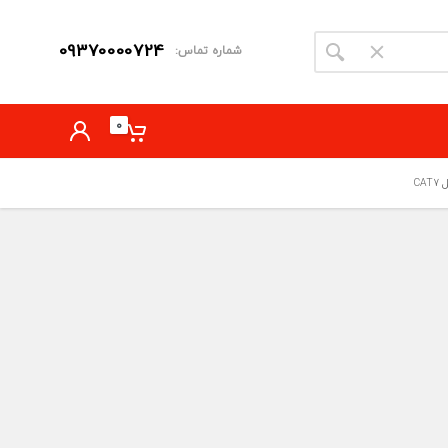
09370000724
شماره تماس:
0
CAT