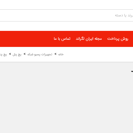
روش پرداخت
مجله ایران لگراند
تماس با ما
خانه
تجهیزات پسیو شبکه
پچ پنل
پچ پنل 7