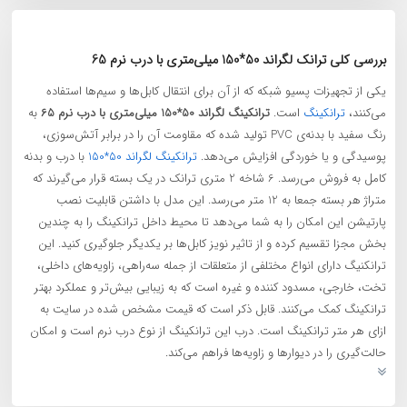
بررسی کلی ترانک لگراند 50*150 میلی‌متری با درب نرم 65
یکی از تجهیزات پسیو شبکه که از آن برای انتقال کابل‌ها و سیم‌ها استفاده
می‌کنند،
ترانکینگ
است.
ترانکینگ لگراند 50*150 میلی‌متری با درب نرم 65
به
رنگ سفید با بدنه‌‎ی PVC تولید شده که مقاومت آن را در برابر آتش‌سوزی،
پوسیدگی و یا خوردگی افزایش می‌دهد.
ترانکینگ لگراند 50*150
با درب و بدنه
کامل به فروش می‌رسد. 6 شاخه 2 متری ترانک در یک بسته قرار می‌گیرند که
متراژ هر بسته جمعا به 12 متر می‌رسد. این مدل با داشتن قابلیت نصب
پارتیشن این امکان را به شما می‌دهد تا محیط داخل ترانکینگ را به چندین
بخش مجزا تقسیم کرده و از تاثیر نویز کابل‌ها بر یکدیگر جلوگیری کنید. این
ترانکنیگ دارای انواع مختلفی از متعلقات از جمله سه‌راهی، زاویه‌های داخلی،
تخت، خارجی، مسدود کننده و غیره است که به زیبایی بیش‌تر و عملکرد بهتر
ترانکینگ کمک می‌کنند. قابل ذکر است که قیمت مشخص شده در سایت به
ازای هر متر ترانکینگ است. درب این ترانکینگ از نوع درب نرم است و امکان
حالت‌گیری را در دیوارها و زاویه‌ها فراهم می‌کند.