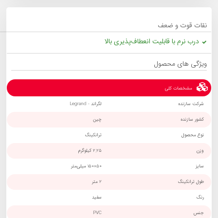
نقات قوت و ضعف
درب نرم با قابلیت انعطاف‌پذیری بالا
ویژگی های محصول
مشخصات کلی
شرکت سازنده
لگراند - Legrand
کشور سازنده
چین
نوع محصول
ترانکینگ
وزن
2.25 کیلوگرم
سایز
50×150 میلی‌متر
طول ترانکینگ
2 متر
رنگ
سفید
جنس
PVC