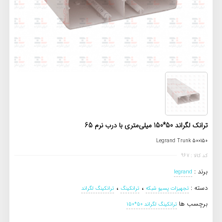
ترانک لگراند 50*150 میلی‌متری با درب نرم 65
Legrand Trunk 50×150
کد کالا : 967
برند :
legrand
،
،
دسته :
تجهیزات پسیو شبکه
ترانکینگ
ترانکینگ لگراند
برچسب ها
ترانکینگ لگراند 50*150