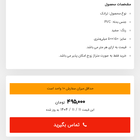
مشخصات محصول
نوع محصول: ترانک
جنس بدنه: PVC
رنگ: سفید
سایز: 150×50 میلی‌متری
قیمت به ازای هر متر می باشد.
خرید فقط به صورت متراژ زوج امکان پذیر می باشد.
حداقل میزان سفارش 10 واحد است
495,000
تومان
11 / 11 / 1404
این قیمت
به روز شده
تماس بگیرید