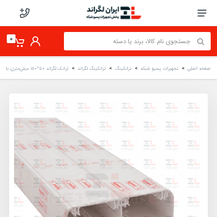
0
صفحه اصلی
تجهیزات پسیو شبکه
ترانکینگ
ترانکینگ لگراند
ترانک لگراند 50*150 میلی‌متری با درب نرم 65