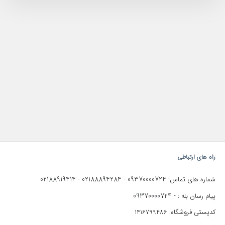
راه های ارتباطی
02188919414
02188894284
09370000724
شماره های تماس:
-
-
09370000724
پیام رسان بله : -
کدپستی فروشگاه: 1416799486