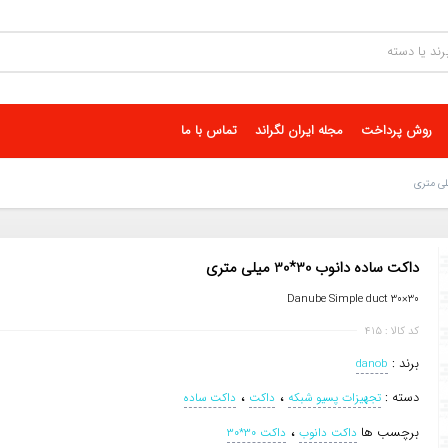
روش پرداخت
مجله ایران لگراند
تماس با ما
داکت ساده دانوب 30*30 میلی‌ متری
Danube Simple duct 30×30
کد کالا : 415
برند :
danob
،
،
دسته :
تجهیزات پسیو شبکه
داکت
داکت ساده
،
برچسب ها
داکت دانوب
داکت 30*30