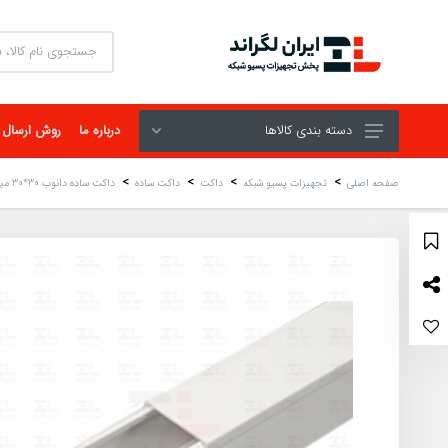
دسته بندی کالاها
درباره ما
روش ارسال
صفحه اصلی
تجهیزات پسیو شبکه
داکت
داکت ساده
داکت ساده دانوب 30*30 میلی‌ متری