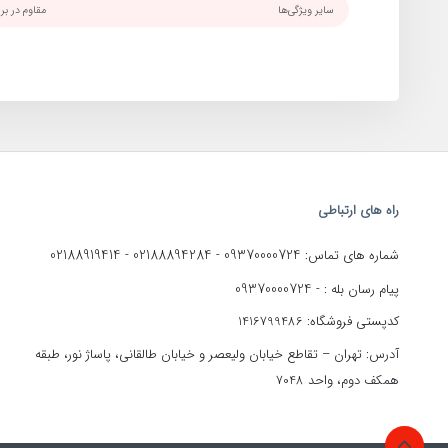
سایر ویژگی‌ها
مقاوم در بر
راه های ارتباطی
02188919414
02188894284
09370000724
شماره های تماس:
-
-
09370000724
پیام رسان بله : -
کدپستی فروشگاه: 1416799486
آدرس: تهران – تقاطع خیابان ولیعصر و خیابان طالقانی، پاساژ نور، طبقه
همکف دوم، واحد 7048