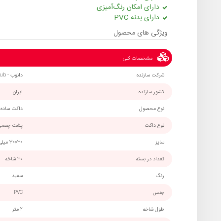
دارای امکان رنگ‌آمیزی
دارای بدنه PVC
ویژگی های محصول
مشخصات کلی
شرکت سازنده
دانوب - Danub
کشور سازنده
ایران
نوع محصول
داکت ساده
نوع داکت
پشت چسب‌د
سایز
30×30 میلی‌متر
تعداد در بسته
30 شاخه
رنگ
سفید
جنس
PVC
طول شاخه
2 متر