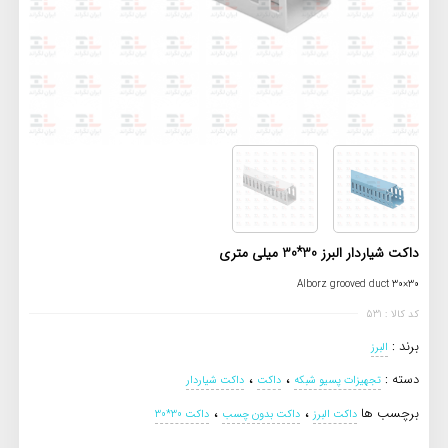
داکت شیاردار البرز 30*30 میلی‌ متری
Alborz grooved duct 30×30
کد کالا : 531
برند :
البرز
،
،
دسته :
تجهیزات پسیو شبکه
داکت
داکت شیاردار
،
،
برچسب ها
داکت البرز
داکت بدون چسب
داکت 30*30