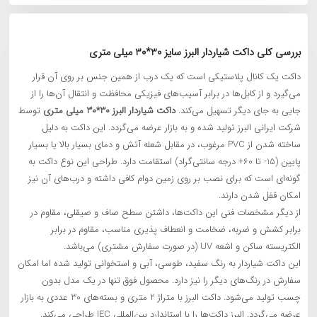
بررسی کلی داکت شیاردار البرز سایز 30*30 میلی‌ متری
داکت یک کانال پلاستیکی است که یک درب از همین جنس بر روی آن قرار
می‌گیرد و از کابل‌ها در برابر آسیب‌های فیزیکی محافظت و انتقال ‌آن‌ها را از
جایی به جای دیگر تسهیل می‌کند.
داکت شیاردار البرز 30*30 میلی‌ متری
توسط
شرکت ایرانی البرز تولید شده و به بازار عرضه می‌گردد. این داکت به دلیل
ساخته شدن از PVC مرغوب، در مقابل شعله آتش و دمای بسیار بالا یا بسیار
پایین (15- تا 60+ درجه سانتی‌گراد) استقامت دارد. طراحی این نوع داکت به
گونه‌ای است که برای نصب بر روی زمین دوام کافی داشته و درب‌های آن نیز
امکان قفل شدن دارند.
از دیگر مشخصات فنی این داکت‌ها، داشتن سطح صاف و صیقلی، مقاوم در
برابر کشش و ضربه، ضخامت و انعطاف پذیری مناسب، مقاوم در برابر
الکتریسته ساکن و اشعه UV (در صورت سفارش مشتری) می‌باشد.
این داکت شیاردار به رنگ سفید، طوسی، آبی و استخوانی تولید شده اما امکان
سفارش در رنگ‌های دیگر را نیز دارد. محصول فوق تنها در یک مدل بدون
چسب تولید می‌شود. داکت‌ البرز با متراژ 2 متری و بسته‌های 30 عددی به بازار
عرضه می‌گردد. البرز داکت‌ها را با استاندارد بین‌المللی IEC طراحی می‌کند.