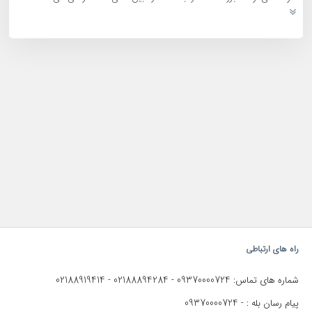
راه های ارتباطی
02188919414
02188894284
09370000724
شماره های تماس:
-
-
09370000724
پیام رسان بله : -