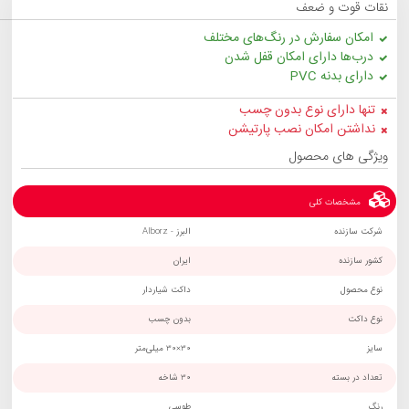
نقات قوت و ضعف
امکان سفارش در رنگ‌های مختلف
درب‌ها دارای امکان قفل شدن
دارای بدنه PVC
تنها دارای نوع بدون چسب
نداشتن امکان نصب پارتیشن
ویژگی های محصول
مشخصات کلی
شرکت سازنده
البرز - Alborz
کشور سازنده
ایران
نوع محصول
داکت شیاردار
نوع داکت
بدون چسب
سایز
30×30 میلی‌متر
تعداد در بسته
30 شاخه
رنگ
طوسی