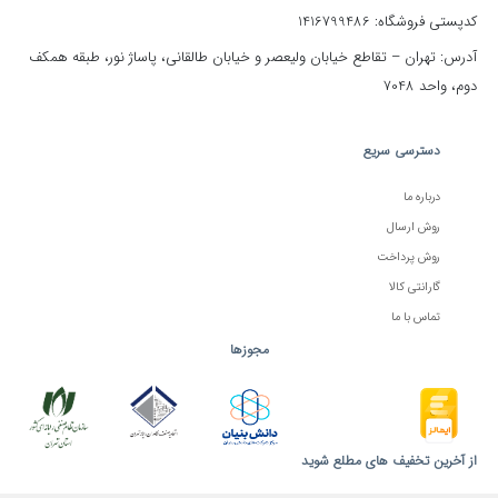
کدپستی فروشگاه: 1416799486
آدرس: تهران – تقاطع خیابان ولیعصر و خیابان طالقانی، پاساژ نور، طبقه همکف
دوم، واحد 7048
دسترسی سریع
درباره ما
روش ارسال
روش پرداخت
گارانتی کالا
تماس با ما
مجوزها
از آخرین تخفیف های مطلع شوید