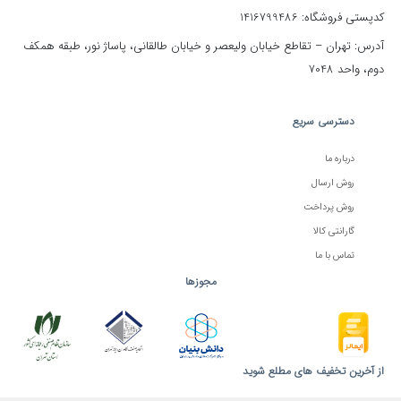
کدپستی فروشگاه: 1416799486
آدرس: تهران – تقاطع خیابان ولیعصر و خیابان طالقانی، پاساژ نور، طبقه همکف
دوم، واحد 7048
دسترسی سریع
درباره ما
روش ارسال
روش پرداخت
گارانتی کالا
تماس با ما
مجوزها
از آخرین تخفیف های مطلع شوید