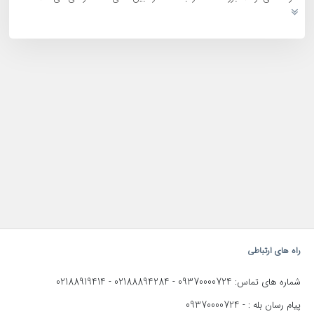
راه های ارتباطی
02188919414
02188894284
09370000724
شماره های تماس:
-
-
09370000724
پیام رسان بله : -