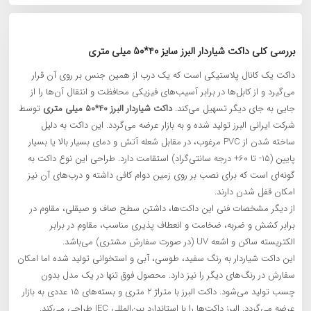
بررسی کلی داکت شیاردار البرز سایز 40*50 میلی‌ متری
داکت یک کانال پلاستیکی است که یک درب از همین جنس بر روی آن قرار
می‌گیرد و از کابل‌ها در برابر آسیب‌های فیزیکی محافظت و انتقال ‌آن‌ها را از
جایی به جای دیگر تسهیل می‌کند.
داکت شیاردار البرز 40*50 میلی‌ متری
توسط
شرکت ایرانی البرز تولید شده و به بازار عرضه می‌گردد. این داکت به دلیل
ساخته شدن از PVC مرغوب، در مقابل شعله آتش و دمای بسیار بالا یا بسیار
پایین (15- تا 60+ درجه سانتی‌گراد) استقامت دارد. طراحی این نوع داکت به
گونه‌ای است که برای نصب بر روی زمین دوام کافی داشته و درب‌های آن نیز
امکان قفل شدن دارند.
از دیگر مشخصات فنی این داکت‌ها، داشتن سطح صاف و صیقلی، مقاوم در
برابر کشش و ضربه، ضخامت و انعطاف پذیری مناسب، مقاوم در برابر
الکتریسته ساکن و اشعه UV (در صورت سفارش مشتری) می‌باشد.
این داکت شیاردار به رنگ سفید، طوسی، آبی و استخوانی تولید شده اما امکان
سفارش در رنگ‌های دیگر را نیز دارد. محصول فوق تنها در یک مدل بدون
چسب تولید می‌شود. داکت‌ البرز با متراژ 2 متری و بسته‌های 15 عددی به بازار
عرضه می‌گردد. البرز داکت‌ها را با استاندارد بین‌المللی IEC طراحی می‌کند.