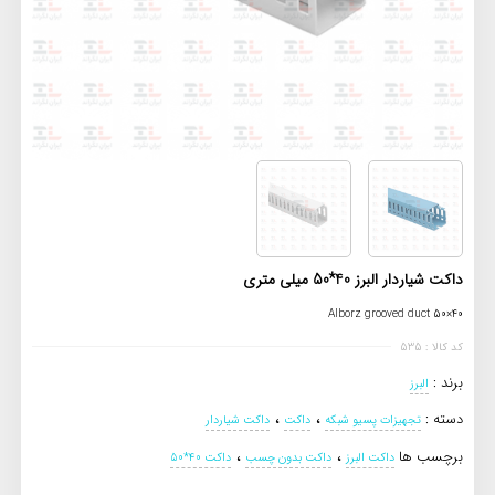
داکت شیاردار البرز 40*50 میلی‌ متری
Alborz grooved duct 50×40
کد کالا : 535
برند :
البرز
،
،
دسته :
تجهیزات پسیو شبکه
داکت
داکت شیاردار
،
،
برچسب ها
داکت البرز
داکت بدون چسب
داکت 40*50