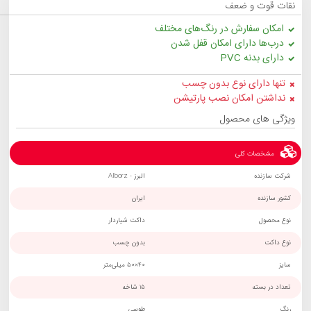
نقات قوت و ضعف
امکان سفارش در رنگ‌های مختلف
درب‌ها دارای امکان قفل شدن
دارای بدنه PVC
تنها دارای نوع بدون چسب
نداشتن امکان نصب پارتیشن
ویژگی های محصول
مشخصات کلی
شرکت سازنده
البرز - Alborz
کشور سازنده
ایران
نوع محصول
داکت شیاردار
نوع داکت
بدون چسب
سایز
40×50 میلی‌متر
تعداد در بسته
15 شاخه
رنگ
طوسی