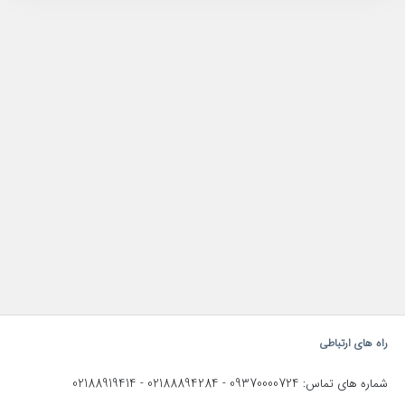
راه های ارتباطی
02188919414
02188894284
09370000724
شماره های تماس:
-
-