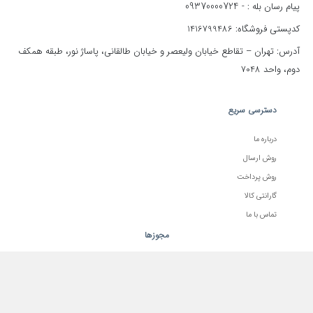
09370000724
پیام رسان بله : -
کدپستی فروشگاه: 1416799486
آدرس: تهران – تقاطع خیابان ولیعصر و خیابان طالقانی، پاساژ نور، طبقه همکف
دوم، واحد 7048
دسترسی سریع
درباره ما
روش ارسال
روش پرداخت
گارانتی کالا
تماس با ما
مجوزها
از آخرین تخفیف های مطلع شوید