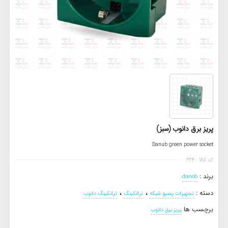
پریز برق دانوب (سبز)
Danub green power socket
کد کالا : 324
برند :
danob
،
،
دسته :
تجهیزات پسیو شبکه
ترانکینگ
ترانکینگ دانوب
برچسب ها
پریز برق دانوب