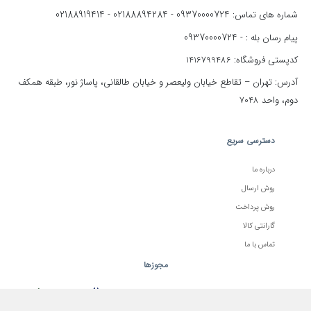
02188919414
02188894284
09370000724
شماره های تماس:
-
-
09370000724
پیام رسان بله : -
کدپستی فروشگاه: 1416799486
آدرس: تهران – تقاطع خیابان ولیعصر و خیابان طالقانی، پاساژ نور، طبقه همکف
دوم، واحد 7048
دسترسی سریع
درباره ما
روش ارسال
روش پرداخت
گارانتی کالا
تماس با ما
مجوزها