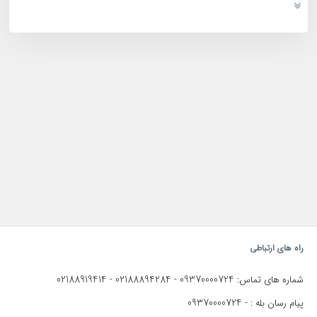
راه های ارتباطی
02188919414
02188894284
09370000724
شماره های تماس:
-
-
09370000724
پیام رسان بله : -