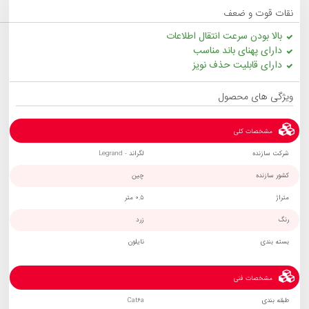
نقات قوت و ضعف
بالا بودن سرعت انتقال اطلاعات
دارای پهنای باند مناسب
دارای قابلیت حذف نویز
ویژگی های محصول
مشخصات کلی
شرکت سازنده
لگراند - Legrand
کشور سازنده
چین
متراژ
0.5 متر
رنگ
زرد
بسته بندی
نایلون
مشخصات فنی
طبقه بندی
Cat6a