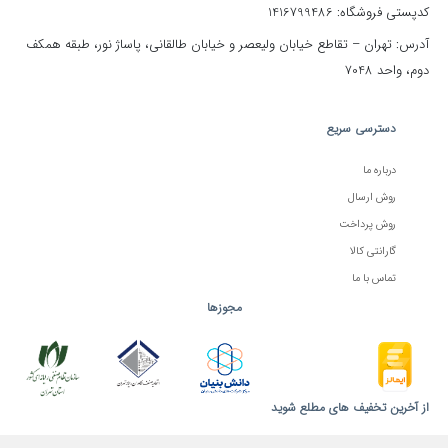
کدپستی فروشگاه: 1416799486
آدرس: تهران – تقاطع خیابان ولیعصر و خیابان طالقانی، پاساژ نور، طبقه همکف
دوم، واحد 7048
دسترسی سریع
درباره ما
روش ارسال
روش پرداخت
گارانتی کالا
تماس با ما
مجوزها
از آخرین تخفیف های مطلع شوید