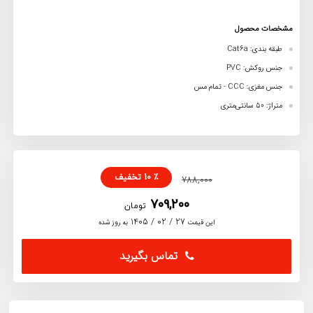
مشخصات محصول
طبقه بندی: Cat6a
جنس روکش: PVC
جنس مغزی: CCC - تمام مس
متراژ: 50 سانتی‌متری
٪
10
تخفیف
788,000
709,200
تومان
27 / 02 / 1405
این قیمت
به روز شده
تماس بگیرید