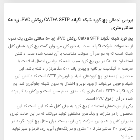
بررسی اجمالی پچ کورد شبکه لگراند CAT6A SFTP روکش PVC، زرد 50
سانتی متری
پچ کورد شبکه لگراند Cat6a SFTP روکش PVC، زرد 50 سانتی متری
یک نمونه
از محصولات شرکت لگراند است. به طور کلی می‌توان گفت پچ کورد همان کابل
شبکه است که به دو سر آن سوکت متناسب با آن نصب شده‌است. داشتن
استاندارد Cat6a در این پچ کورد سبب شده که توانایی انتقال اطلاعات با
سرعت 10 گیگابیت بر ثانیه و پهنای باند 500 مگاهرتز را داشته باشد. این
محصول از دسته‌ی پچ کوردهای شیلد و فویل‌دار SFTP است که داشتن این
شیلد و فویل می‌تواند از ورود نویز و اختلال به درون شبکه جلوگیری کند. پچ
کورد لگراند Cat6 SFTP دارای یک مغزی تمام مس است و روکش به کار برده
شده در آن از نوع PVC است.
یکی از مزیت‌های استفاده از پچ کورد به جای کابل شبکه این است که این
محصول را در متراژها و رنگ‌های مختلفی تولید می‌کنند که در این حالت نیازی
به برش کابل و همچنین سوکت زدن آن نیست. برای مثال پچ کورد لگراند در
متراژهای 30 سانتی‌متر تا 20 متری و در رنگ‌های آبی، زرد، قرمز و سبز تولید
می‌شود.