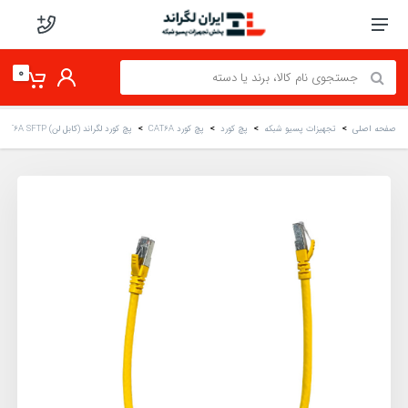
0
صفحه اصلی
تجهیزات پسیو شبکه
پچ کورد
پچ کورد CAT6A
پچ کورد لگراند (کابل لن) CAT6A SFTP شیلد دار روکش PVC زرد 50 سانتی متری (0.5M)