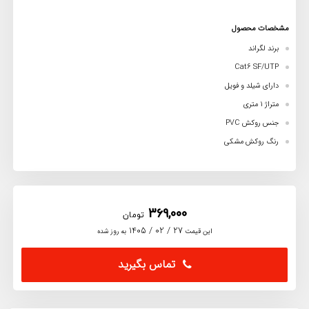
مشخصات محصول
برند لگراند
Cat6 SF/UTP
دارای شیلد و فویل
متراژ 1 متری
جنس روکش PVC
رنگ روکش مشکی
369,000
تومان
27 / 02 / 1405
این قیمت
به روز شده
تماس بگیرید