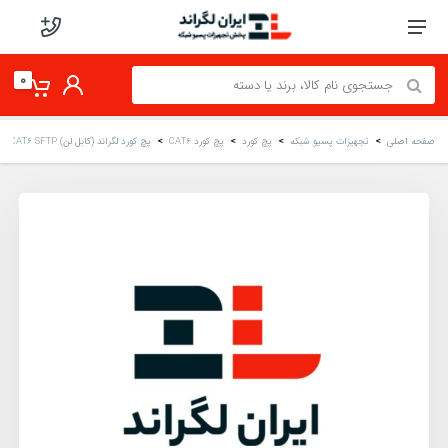
0
صفحه اصلی
تجهیزات پسیو شبکه
پچ کورد
پچ کورد CAT6
پچ کورد لگراند (کابل لن) CAT6 SFTP شیلد دار روکش PVC مشکی 1 متری