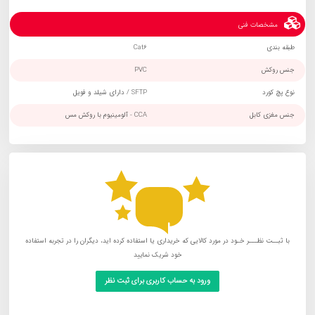
مشخصات فنی
طبقه بندی
Cat6
جنس روکش
PVC
نوع پچ کورد
SFTP / دارای شیلد و فویل
جنس مغزی کابل
CCA - آلومینیوم با روکش مس
با ثبــت نظـــر خـود در مورد کالایی که خریداری یا استفاده کرده اید، دیگران را در تجربه استفاده
خود شریک نمایید
ورود به حساب کاربری برای ثبت نظر