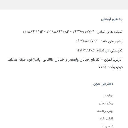
راه های ارتباطی
02188919414
02188894284
09370000724
شماره های تماس:
-
-
09370000724
پیام رسان بله : -
کدپستی فروشگاه: 1416799486
آدرس: تهران – تقاطع خیابان ولیعصر و خیابان طالقانی، پاساژ نور، طبقه همکف
دوم، واحد 7048
دسترسی سریع
درباره ما
روش ارسال
روش پرداخت
گارانتی کالا
تماس با ما