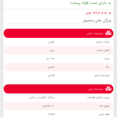
دارای تست فلوک پرمننت
عدم حذف نویز
ویژگی های محصول
مشخصات اصلی
شرکت سازنده
نگزنس
کشور سازنده
چین
متراژ
305 متر
رنگ
نارنجی
نوع بسته بندی
کارتنی
مشخصات فنی
سرعت انتقال اطلاعات
حداکثر 1 گیگابیت بر ثانیه
پهنای باند
100 مگاهرتز
طبقه بندی
Cat5e