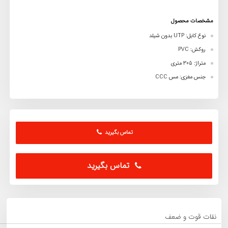
مشخصات محصول
نوع کابل: UTP بدون شیلد
روکش: PVC
متراژ: 305 متری
جنس مغزی: مس CCC
تماس بگیرید
تماس بگیرید
نقات قوت و ضعف