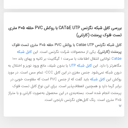
بررسی کابل شبکه نگزنس CAT5E UTP با روکش PVC حلقه 305 متری
تست فلوک پرمننت (کارتنی)
کابل شبکه نگزنس Cat5e UTP با روکش PVC حلقه 305 متری تست فلوک
پرمننت (کارتنی)
، یکی از محصولات شرکت نگزنس است. این
کابل شبکه
Cat5e
توانایی انتقال اطلاعات با سرعت 1 گیگابیت بر ثانیه و پهنای باند 100
مگاهرتز را دارد. این
کابل شبکه UTP
یا بدون شیلد، مانع ورود نویز و اختلال به
درون شبکه نمی‌شود. جنس مغزی در این کابل CCC- تمام مس است. در مورد
روکش این
کابل شبکه
باید گفت که از جنس PVC است که مقاومت خوبی در
برابر گرما دارد و همچنین انعطاف‌پذیر است. برای این نوع کابل تست فلوک
پرمننت انجام شده‌ است. بسته‌بندی در این محصول به‌صورت کارتنی و با متراژ
305 متری است. رنگ کابل‌های نگزنس نارنجی است.