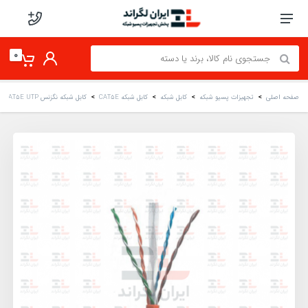
0
صفحه اصلی
تجهیزات پسیو شبکه
کابل شبکه
کابل شبکه CAT5E
کابل شبکه نگزنس CAT5E UTP تمام مس تست فلوک پرمننت با روکش PVC حلقه 305 متری