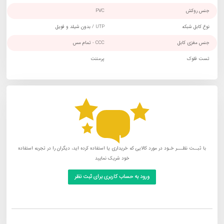
جنس روکش
PVC
نوع کابل شبکه
UTP / بدون شیلد و فویل
جنس مغزی کابل
CCC - تمام مس
تست فلوک
پرمننت
با ثبــت نظـــر خـود در مورد کالایی که خریداری یا استفاده کرده اید، دیگران را در تجربه استفاده
خود شریک نمایید
ورود به حساب کاربری برای ثبت نظر