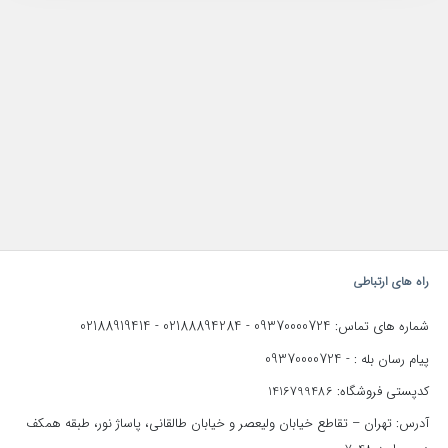
راه های ارتباطی
02188919414
02188894284
09370000724
شماره های تماس:
-
-
09370000724
پیام رسان بله : -
کدپستی فروشگاه: 1416799486
آدرس: تهران – تقاطع خیابان ولیعصر و خیابان طالقانی، پاساژ نور، طبقه همکف