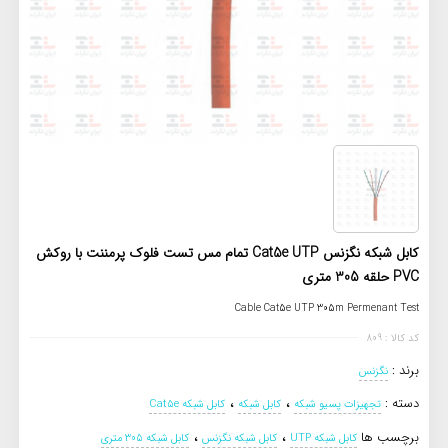
کابل شبکه نگزنس Cat5e UTP تمام مس تست فلوک پرمننت با روکش
PVC حلقه 305 متری
Cable Cat5e UTP 305m Permenant Test
کد کالا : 809
برند :
نگزنس
،
،
دسته :
تجهیزات پسیو شبکه
کابل شبکه
کابل شبکه Cat5e
،
،
برچسب ها
کابل شبکه UTP
کابل شبکه نگزنس
کابل شبکه 305 متری