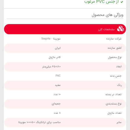
از جنس PVC مرغوب
ویژگی های محصول
مشخصات کلی
شرکت سازنده
سوپیتا - Soupita
کشور سازنده
ایران
نوع محصول
کادر ماژول
ابعاد
180×45 میلی‌متر
جنس بدنه
PVC
رنگ
سفید
تعداد در بسته
10 عدد
نوع بسته‌بندی
جعبه‌ای
تعداد ماژول
8 عدد
سایر
مناسب برای ترانکینگ 50×100 سوپیتا