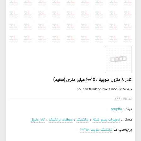
کادر 8 ماژول سوپیتا 50*100 میلی‌ متری (سفید)
Soupita trunking box 8 module 50×100
کد کالا : 288
برند :
soupita
،
،
،
دسته :
تجهیزات پسیو شبکه
ترانکینگ
متعلقات ترانکینگ
کادر ماژول
برچسب ها
ترانکینگ سوپیتا 50*100