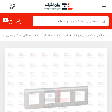
0
صفحه اصلی
تجهیزات پسیو شبکه
ترانکینگ
متعلقات ترانکینگ
کادر ماژول
کادر 8 ماژول سوپیتا 50*100 میلی‌ متری (سفید)