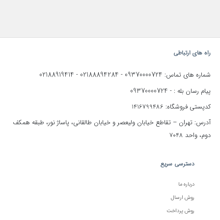
راه های ارتباطی
02188919414
02188894284
09370000724
شماره های تماس:
-
-
09370000724
پیام رسان بله : -
کدپستی فروشگاه: 1416799486
آدرس: تهران – تقاطع خیابان ولیعصر و خیابان طالقانی، پاساژ نور، طبقه همکف
دوم، واحد 7048
دسترسی سریع
درباره ما
روش ارسال
روش پرداخت