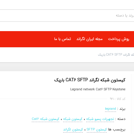
روش پرداخت
مجله ایران لگراند
تماس با ما
CAT6 SFTP باریک
کیستون شبکه لگراند CAT6 SFTP باریک
Legrand network Cat6 SFTP Keystone
کد کالا : 941
برند :
legrand
،
،
دسته :
تجهیزات پسیو شبکه
کیستون شبکه
کیستون شبکه Cat6
،
برچسب ها
کیستون SFTP
کیستون لگراند