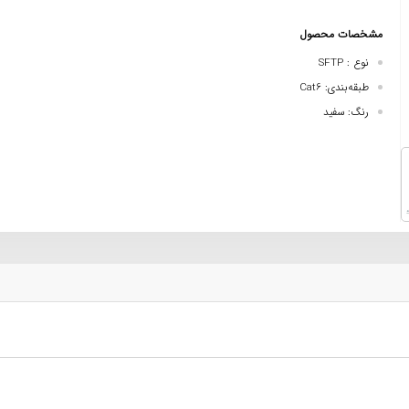
مشخصات محصول
نوع : SFTP
طبقه‌بندی: Cat6
رنگ: سفید