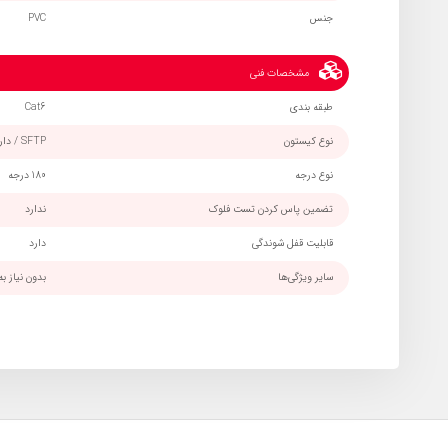
جنس
PVC
مشخصات فنی
طبقه بندی
Cat6
نوع کیستون
SFTP / دارای شیلد و فویل
نوع درجه
180 درجه
تضمین پاس کردن تست فلوک
ندارد
قابلیت قفل شوندگی
دارد
سایر ویژگی‌ها
بدون نیاز ب