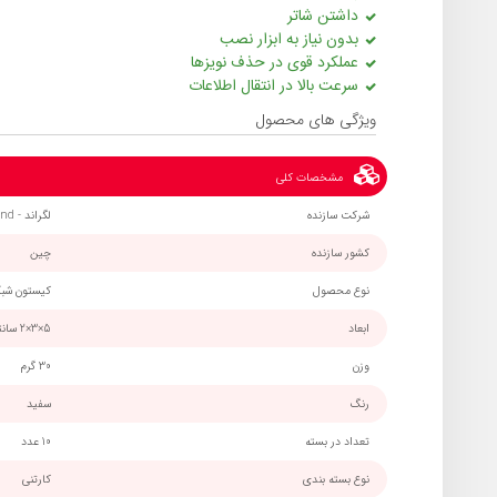
داشتن شاتر
بدون نیاز به ابزار نصب
عملکرد قوی در حذف نویزها
سرعت بالا در انتقال اطلاعات
ویژگی های محصول
مشخصات کلی
شرکت سازنده
لگراند - Legrand
کشور سازنده
چین
نوع محصول
کیستون شبک
ابعاد
5×3×2 سانتی‌متر
وزن
30 گرم
رنگ
سفید
تعداد در بسته
10 عدد
نوع بسته بندی
کارتنی