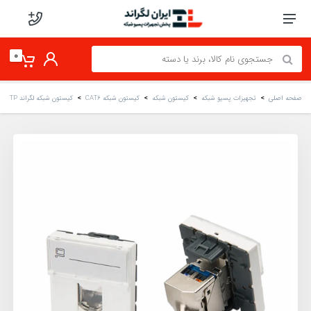
0
صفحه اصلی
تجهیزات پسیو شبکه
کیستون شبکه
کیستون شبکه CAT6
کیستون شبکه لگراند CAT6 SFTP پهن