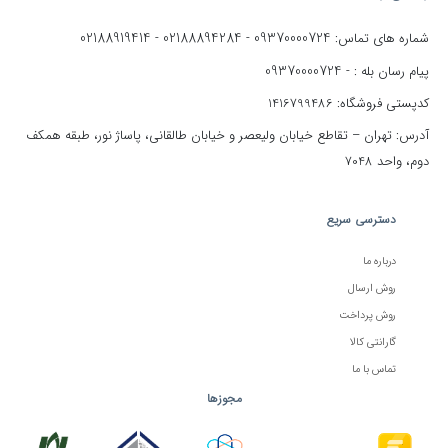
02188919414
02188894284
09370000724
شماره های تماس:
-
-
09370000724
پیام رسان بله : -
کدپستی فروشگاه: 1416799486
آدرس: تهران – تقاطع خیابان ولیعصر و خیابان طالقانی، پاساژ نور، طبقه همکف
دوم، واحد 7048
دسترسی سریع
درباره ما
روش ارسال
روش پرداخت
گارانتی کالا
تماس با ما
مجوزها