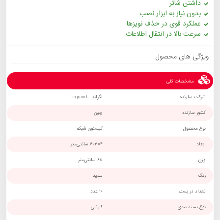
داشتن شاتر
بدون نیاز به ابزار نصب
عملکرد قوی در حذف نویزها
سرعت بالا در انتقال اطلاعات
ویژگی های محصول
مشخصات کلی
شرکت سازنده
لگراند - Legrand
کشور سازنده
چین
نوع محصول
کیستون شبکه
ابعاد
4×3×6 سانتی‌متر
وزن
65 سانتی‌متر
رنگ
سفید
تعداد در بسته
10 عدد
نوع بسته بندی
کارتنی