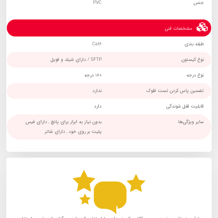
جنس
PVC
مشخصات فنی
طبقه بندی
Cat6
نوع کیستون
SFTP / دارای شیلد و فویل
نوع درجه
180 درجه
تضمین پاس کردن تست فلوک
ندارد
قابلیت قفل شوندگی
دارد
سایر ویژگی‌ها
بدون نیاز به ابزار برای پانچ , دارای فیس
پلیت بر روی خود , دارای شاتر