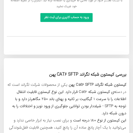
با ثبــت نظـــر خـود در مورد کالایی که خریداری یا استفاده کرده اید، دیگران را در تجربه استفاده
خود شریک نمایید
ورود به حساب کاربری برای ثبت نظر
بررسی کیستون شبکه لگراند CAT6 SFTP پهن
کیستون شبکه لگراند Cat6 SFTP پهن
یکی از محصولات شرکت لگراند است که
در دست
ه‌ی کیستون شبکه Cat6 قرار دارد. این نوع کیستون قابلیت انتقال
اطلاعات را با سرعت 1 گیگابیت بر ثانیه و پهنای باند 250 مگاهرتز دارد و با
توجه به SFTP - شیلددار بودن توانایی جلوگیری از ورود نویز و اختلالات را به
درون شبکه دارد.
این کیستون از نوع 180 درجه است
و برای نصب نیاز به ابزار خاصی ندارد و
می‌توانید با یک آچار پانچ ساده آن را پانچ کنید، همچنین قابلیت قفل‌شوندگی