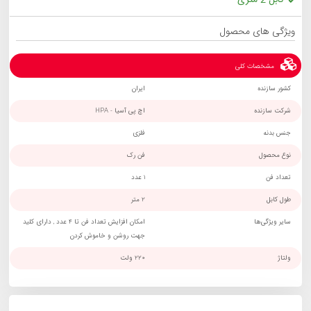
ویژگی های محصول
مشخصات کلی
کشور سازنده
ایران
شرکت سازنده
اچ پی آسیا - HPA
جنس بدنه
فلزی
نوع محصول
فن رک
تعداد فن
1 عدد
طول کابل
2 متر
سایر ویژگی‌ها
امکان افزایش تعداد فن تا 4 عدد , دارای کلید
جهت روشن و خاموش کردن
ولتاژ
220 ولت