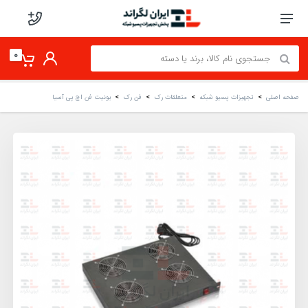
0
صفحه اصلی
تجهیزات پسیو شبکه
متعلقات رک
فن رک
یونیت فن اچ پی آسیا