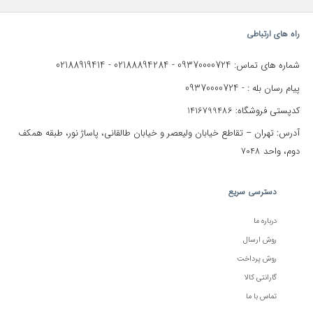
راه های ارتباطی
02188919414
02188894284
09370000724
شماره های تماس:
-
-
09370000724
پیام رسان بله : -
کدپستی فروشگاه: 1416799486
آدرس: تهران – تقاطع خیابان ولیعصر و خیابان طالقانی، پاساژ نور، طبقه همکف
دوم، واحد 7048
دسترسی سریع
درباره ما
روش ارسال
روش پرداخت
گارانتی کالا
تماس با ما