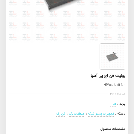
یونیت فن اچ پی آسیا
HPAsia Unit fan
کد کالا : 314
برند :
hpa
،
،
دسته :
تجهیزات پسیو شبکه
متعلقات رک
فن رک
مشخصات محصول