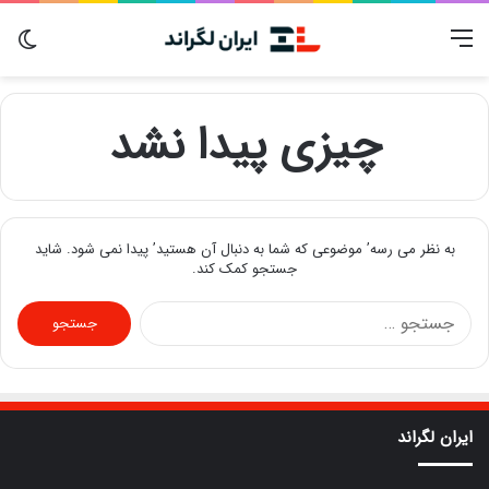
منو
تغی
پو
چیزی پیدا نشد
به نظر می رسه’ موضوعی که شما به دنبال آن هستید’ پیدا نمی شود. شاید
جستجو کمک کند.
ج
س
ت
ج
و
ب
ایران لگراند
ر
ا