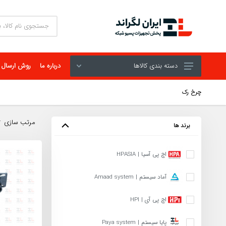
دسته بندی کالاها
درباره ما
روش ارسال
چرخ رک
مرتب سازی
برند ها
اچ پی آسیا | HPASIA
آماد سیستم | Amaad system
اچ پی آی | HPI
پایا سیستم | Paya system