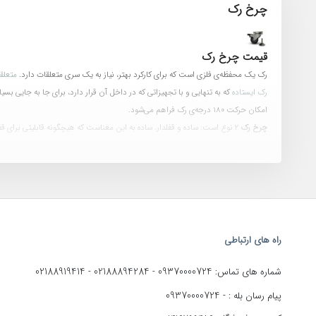
چرخ رک
قیمت چرخ رک
رک یک محفظه‌ی فلزی است که برای کارکرد بهتر، نیاز به یک سری متعلقات دارد.
متعلق
رک ایستاده
که به تنهایی و با تجهیزاتی که در داخل آن قرار دارد، برای جا به جایی ب
امکان حرکت 180 درجه‌ی رک فراهم می‌شود.
چرخ رک
2 نوع است: ساده و قفلدار. ساده به این معناست که هیچگونه قابلیتی برای قفل شدن و ثایت ماندن ندارد اما چرخ قفلدار دارای قفلی است که باعث می‌شود رک و چرخ حرکت نکنند. به چرخ قفلدار، استاپردار هم می‌گویند.
قیمت چرخ رک
دقیقا به نوع آن، تک و دوبل بودنش و برند سازنده‌اش بستگی دارد. برن
خرید چرخ رک
هنگام
خرید چرخ رک
، به این توجه کنید که محیط مورد نظر شما به چه صورت است؟ اگ
راه های ارتباطی
02188919414
02188894284
09370000724
شماره های تماس:
-
-
09370000724
پیام رسان بله : -