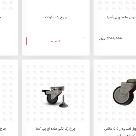
وبل ساده اچ پی آسیا
چرخ رک الگونت
چ
300,000
تومان
ناموجود
چرخ رک دوبل استاپردار 5.5 سانتی
چرخ رک تکی ساده اچ پی آسیا
چرخ ر
تری اچ پی آی