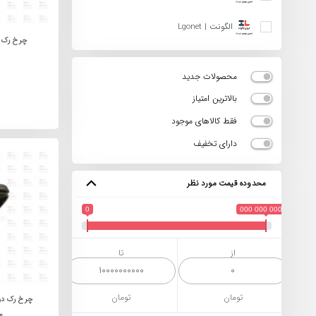
الگونت | Lgonet
چرخ رک د
محصولات جدید
بالاترین امتیاز
فقط کالاهای موجود
دارای تخفیف
محدوده قیمت مورد نظر
0
10 000 000 000
از
تا
تومان
تومان
م