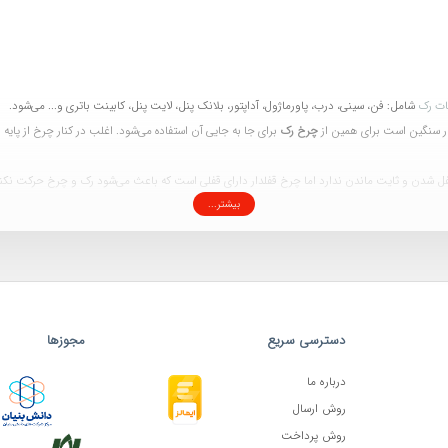
ات رک
شامل: فن، سینی، درب، پاورماژول، آداپتور، بلانک پنل، لایت پنل، کابینت باتری و... می‌شود.
سیار سنگین است برای همین از
چرخ رک
برای جا به جایی آن استفاده می‌شود. اغلب در کنار چرخ از پایه 
بیشتر...
دهای فعال در این زمینه اچ پی آی، اچ پی آسیا، پایا و آماد سیستم هستند.
ر محیطی با شیب هرچند کم باشد، چرخ استاپردار به شما خیلی کمک خواهد کرد و یا اگر تعداد یونیت
دسترسی سریع
مجوزها
درباره ما
روش ارسال
روش پرداخت