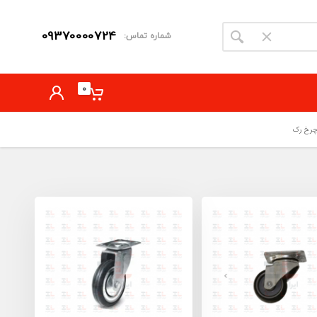
09370000724
شماره تماس:
0
رخ رک