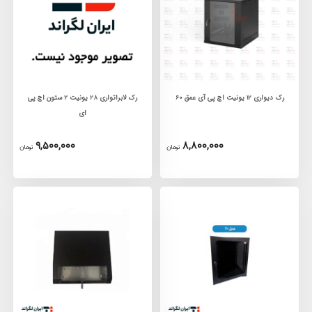
رک دیواری 12 یونیت اچ پی آی عمق 60
رک لابراتواری 28 یونیت 2 ستون اچ پی
ای
9,500,000
8,800,000
تومان
تومان