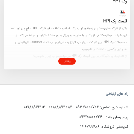
رک HPI
قیمت رک HPI
یکی از شرکت‌های معتبر در زمینه‌ی تولید رک شبکه و متعلقات آن شرکت HPI - اچ پی آی است.
این شرکت انواع مختلفی از
رک
را با سایزها و ویژگی‌های مختلف تولید و عرضه می‌کند. از
محصولات
رک HPI
این شرکت می‌توانیم انواع رک دیواری، ایستاده، Outdoor، لابراتواری و
همچنین یکسری متعلقات را نام ببریم.
از فاکتورهای تاثیرگذار بر روی
قیمت رک HPI
می‌توانیم موارد زیر را نام ببریم:
بیشتر...
نوع رک (ایستاده، دیواری، Outdoor، لابراتواری و dvr)
عمق و سایز رک
داشتن پنل‌های جانبی بازشو و پنل پشتی
نوع درب جلو (فلزی مشبک یا شیشه سکوریت فریم‌دار)
امکان نصب چرخ رک و پایه ثابت
راه های ارتباطی
نصب فن و تعداد آن
02188919414
02188894284
09370000724
شماره های تماس:
-
-
داشتن آداپتورهای عمودی
داشتن دریچه عبور کابل و ... .
09370000724
پیام رسان بله : -
انواع رک HPI
کدپستی فروشگاه: 1416799486
در شرکت اچ پی آی انواع مختلفی از رک تولید می‌شود که هر کدام از آن‌ها دارای سایز و