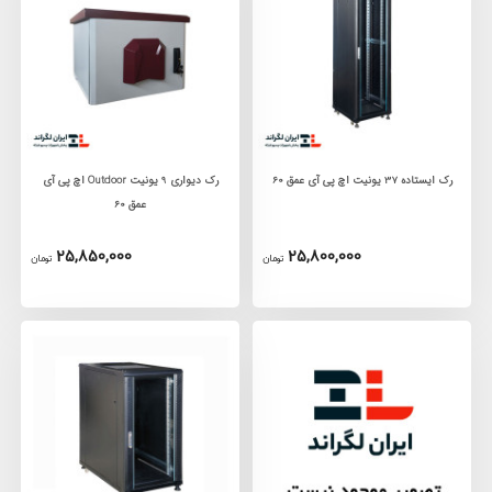
رک ایستاده 37 یونیت اچ پی آی عمق 60
رک دیواری 9 یونیت Outdoor اچ پی آی
عمق 60
25,850,000
25,800,000
تومان
تومان