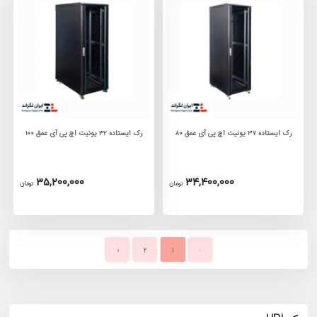
رک ایستاده 37 یونیت اچ پی آی عمق 80
رک ایستاده 32 یونیت اچ پی آی عمق 100
35,200,000
34,400,000
تومان
تومان
›
2
1
‹