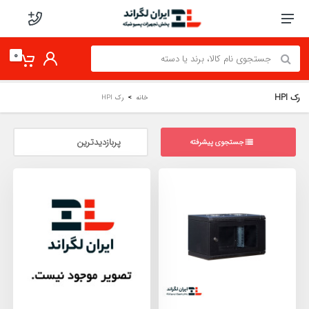
0
رک HPI
خانه
رک HPI
جستجوی پیشرفته