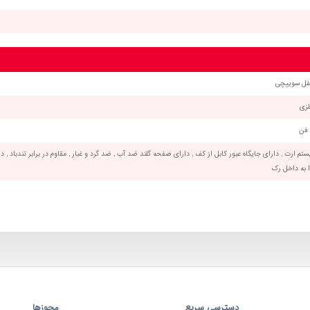
فل سوییچی
لزی
 فن
تم ارت , دارای جایگاه عبور کابل از کف , دارای صفحه گلند ضد آب , ضد گرد و غبار , مقاوم در برابر تندباد , 
 به داخل رک
دسترسی سریع
مجوزها