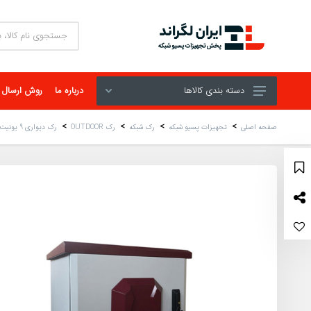
دسته بندی کالاها
درباره ما
روش ارسال
صفحه اصلی
تجهیزات پسیو شبکه
رک شبکه
رک OUTDOOR
رک دیواری 9 یونیت OUTDOOR اچ پی آی عمق 60