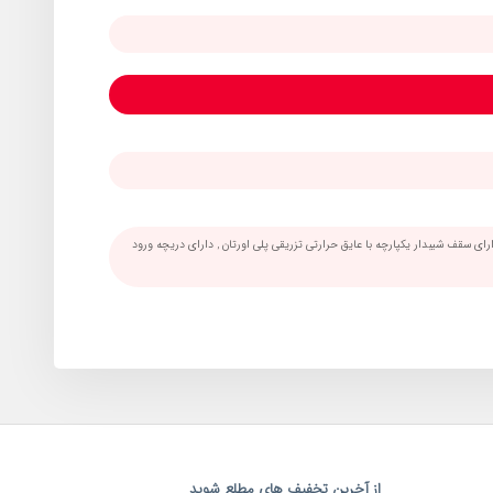
دارای سقف شیبدار یكپارچه با عایق حرارتی تزریقی پلی اورتان , دارای دریچه ورود
از آخرین تخفیف های مطلع شوید