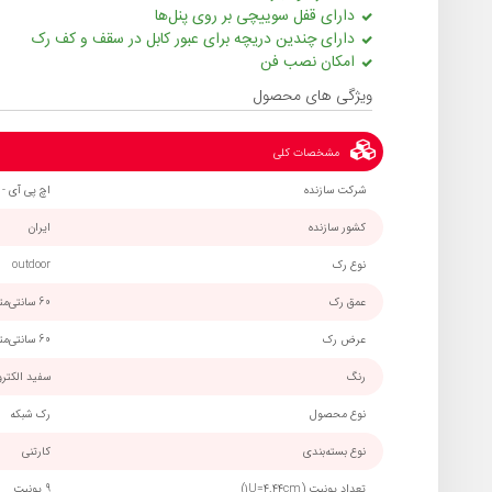
دارای قفل سوییچی بر روی پنل‌ها
دارای چندین دریچه برای عبور کابل در سقف و کف رک
امکان نصب فن
ویژگی های محصول
مشخصات کلی
شرکت سازنده
اچ پی آی - HPI
کشور سازنده
ایران
نوع رک
outdoor
عمق رک
60 سانتی‌متر
عرض رک
60 سانتی‌متر
رنگ
سفید الکتر
نوع محصول
رک شبکه
نوع بسته‌بندی
کارتنی
تعداد یونیت (1U=4.44cm)
9 یونیت