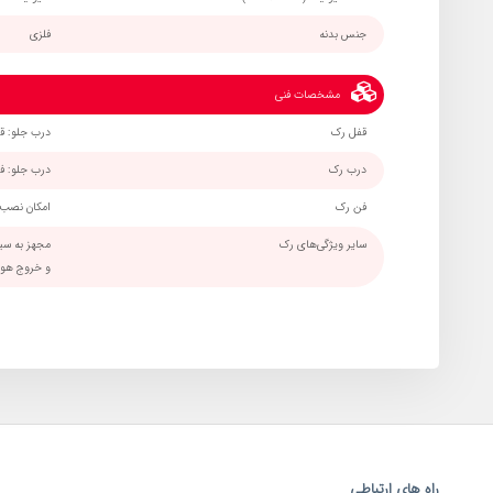
جنس بدنه
فلزی
مشخصات فنی
قفل رک
درب جلو: ق
درب رک
درب جلو: ف
فن رک
امکان نصب
سایر ویژگی‌های رک
مجهز به سیس
و خروج هوا
راه های ارتباطی