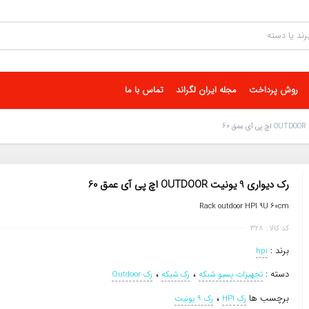
روش پرداخت
مجله ایران لگراند
تماس با ما
رک دیواری 9 یونیت OUTDOOR اچ پی آی عمق 60
Rack outdoor HPI 9U 60cm
کد کالا : 328
برند :
hpi
،
،
دسته :
تجهیزات پسیو شبکه
رک شبکه
رک Outdoor
،
برچسب ها
رک HPI
رک 9 یونیت