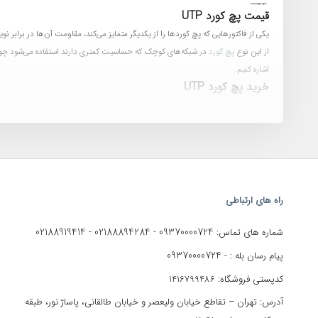
قیمت پچ کورد UTP
یکی از فاکتورهایی که پچ کوردها را از یکدیگر متمایز می‌کند، مقاومت آن‌ها در برابر ن
از این نوع
پچ کورد
در شبکه‌های کوچک که حساسیت کمتری دارند استفاده می‌شود چون مم
اشاره کنیم.
خرید پچ کورد UTP
برای
خرید پچ کورد UTP
باید چند مورد را در نظر داشته باشید. اینکه وسعت شبکه‌ی ش
پچ کورد UTP لگراند:
پچ کورد cat6
این برند که هم به صورت UTP و SFTP تولید می‌شوند، متراژی برابر با 0.3، 0.5، 1، 2، 3، 5، 10 و 20 متری دارند و در رنگ‌های زرد، سبز، قرمز و آبی در بازار موجودند.
پچ کورد UTP نگزنس: نگزنس فقط رنگ نارنجی را برای پچ کوردهای خود انتخاب کرده و سایز آن‌ها 0.3، 0.5، 1، 2، 3، 5، 10 متری است. این برند هم مانند لگراند استاندارد cat6 را دارد. روکش این نوع پچ کورد هم PVC و هم LSZH است.
پچ کورد UTP بلدن و امپ: پچ کوردهای این برند که شباهت بسیار زیادی به هم دارند، پچ کورد UTP خود را با روکش PVC و رنگ‌های قرمز، آبی، سبز، زرد، طوسی و مشکی تولید می‌کنند. لازم به ذکر است که متراژ آن شامل 0.3، 0.5، 1، 2، 3، 5، 10، 20، 30 و 40 متر می‌شود.
راه های ارتباطی
02188919414
02188894284
09370000724
شماره های تماس:
-
-
09370000724
پیام رسان بله : -
کدپستی فروشگاه: 1416799486
آدرس: تهران – تقاطع خیابان ولیعصر و خیابان طالقانی، پاساژ نور، طبقه