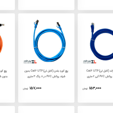
پچ کورد لگراند (کابل لن) Cat6 UTP
پچ کورد بلدن (کابل لن) Cat6 UTP بدون
P آبی 2 متری
شیلد روکش PVC در 8 رنگ 3 متری
بدون شیلد روک
157,000
153,000
تومان
تومان