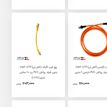
پچ کورد نگزنس (کابل لن) Cat6 UTP
پچ کورد لگراند (کابل لن) Cat6 UTP
ش PVC نارنجی 2 متری
بدون شیلد روکش PVC زرد 20 سانتی
متری (0.2m)
203,000
170,000
تومان
تومان