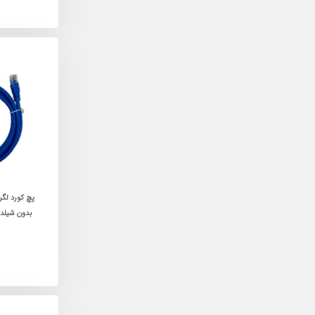
بدون شیلد روکش VC