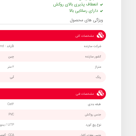
انعطاف پذیری بالای روکش
دارای رسانایی بالا
ویژگی های محصول
مشخصات کلی
شرکت سازنده
لگراند - Legrand
کشور سازنده
چین
متراژ
2 متر
رنگ
آبی
مشخصات فنی
طبقه بندی
Cat6
جنس روکش
PVC
نوع پچ کورد
UTP / بدون شیلد و فویل
جنس مغزی کابل
CCA - آلومینیوم با روکش مس