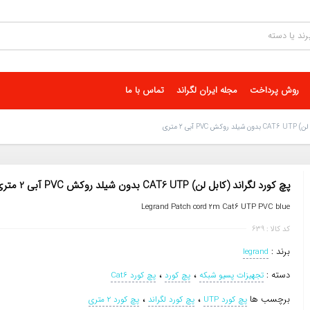
روش پرداخت
مجله ایران لگراند
تماس با ما
 آبی 2 متری
پچ کورد لگراند (کابل لن) CAT6 UTP بدون شیلد روکش PVC آبی 2 متری
Legrand Patch cord 2m Cat6 UTP PVC blue
کد کالا : 639
برند :
legrand
،
،
دسته :
تجهیزات پسیو شبکه
پچ کورد
پچ کورد Cat6
،
،
برچسب ها
پچ کورد UTP
پچ کورد لگراند
پچ کورد 2 متری