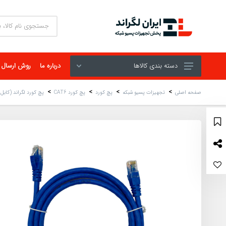
دسته بندی کالاها
درباره ما
روش ارسال
صفحه اصلی
تجهیزات پسیو شبکه
پچ کورد
پچ کورد CAT6
پچ کورد لگراند (کابل لن) CAT6 UTP بدون شیلد روکش PVC