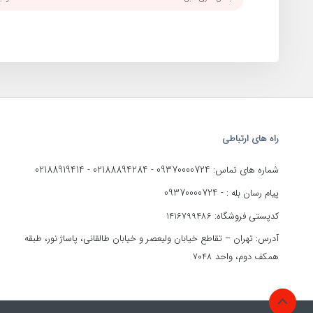
راه های ارتباطی
02188919414
02188894284
09370000724
شماره های تماس:
-
-
09370000724
پیام رسان بله : -
کدپستی فروشگاه: 1416799486
آدرس: تهران – تقاطع خیابان ولیعصر و خیابان طالقانی، پاساژ نور، طبقه
همکف دوم، واحد 7048