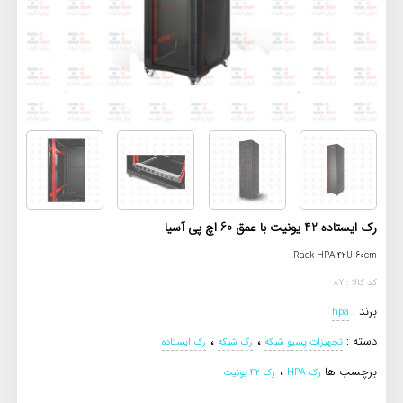
رک ایستاده 42 یونیت با عمق 60 اچ پی آسیا
Rack HPA 42U 60cm
کد کالا : 87
برند :
hpa
،
،
دسته :
تجهیزات پسیو شبکه
رک شبکه
رک ایستاده
،
برچسب ها
رک HPA
رک 42 یونیت