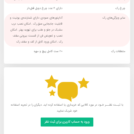
چرخ رک
دارای 4 عدد چرخ دوبل قفل‌دار
سایر ویژگی‌های رک
آداپتورهای عمودی دارای شمارنده‌ی یونیت و
قابلیت جابجایی عمق رک , امکان نصب درب
مشبک در جلو و عقب برای تهویه بهتر , امکان
نصب و تعویض فن از قسمت بیرونی سقف
رک , امکان ورود کابل از کف و سقف رک
متعلقات رک
20 ست کامل پیچ و مهره
با ثبــت نظـــر خـود در مورد کالایی که خریداری یا استفاده کرده اید، دیگران را در تجربه استفاده
خود شریک نمایید
ورود به حساب کاربری برای ثبت نظر