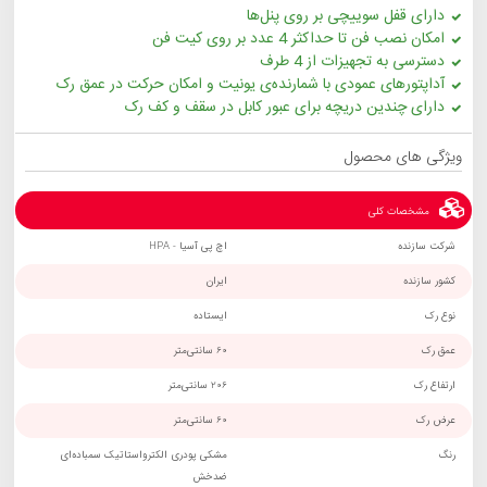
دارای قفل سوییچی بر روی پنل‌ها
امکان نصب فن تا حداکثر 4 عدد بر روی کیت فن
دسترسی به تجهیزات از 4 طرف
آداپتورهای عمودی با شمارنده‌ی یونیت و امکان حرکت در عمق رک
دارای چندین دریچه برای عبور کابل در سقف و کف رک
ویژگی های محصول
مشخصات کلی
شرکت سازنده
اچ پی آسیا - HPA
کشور سازنده
ایران
نوع رک
ایستاده
عمق رک
60 سانتی‌متر
ارتفاع رک
206 سانتی‌متر
عرض رک
60 سانتی‌متر
رنگ
مشکی پودری الکترواستاتیک سمباده‌ای
ضدخش