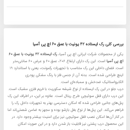
بررسی کلی رک ایستاده 42 یونیت با عمق 60 اچ پی آسیا
یکی از محصولات شرکت ایرانی اچ پی آسیا،
رک ایستاده 42 یونیت با عمق 60
اچ پی آسیا
است. این رک دارای ارتفاع 206، عمق 60 و عرض 60 سانتی‌متر
است. فضای داخلی این رک متناسب با تجهیزات رکمونت، یعنی با استاندارد 19
اینچ طراحی شده است. بدنه آن از جنس فلز با رنگ مشکی پودری
الکترواستاتیک ضدخش و سمباده‌ای است.
درب جلو در این رک ایستاده از نوع شیشه سکوریت با فریم فلزی مشبک است.
این درب دارای قفل سوئیچی طرح ریتال است. علاوه بر این، در اطراف این رک
پنل‌های جانبی طراحی شده که امکان دسترسی بهتر به تجهیزات داخل رک را
فراهم می‌کند. این پنل‌ها از نوع بغل بازشو بوده و مجهز به ضامن شصتی‌اند اما
در کنار آن‌ها امکان نصب قفل سوئیچی نیز برای امنیت بیشتر وجود دارد. در
این محصول درب پشتی نیز قابلیت باز شدن دارد و در این صورت امکان