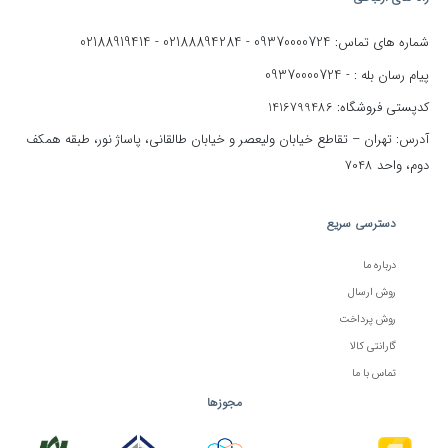
02188919414
02188894284
09370000724
شماره های تماس:
-
-
09370000724
پیام رسان بله : -
کدپستی فروشگاه: 1416799486
آدرس: تهران – تقاطع خیابان ولیعصر و خیابان طالقانی، پاساژ نور، طبقه همکف
دوم، واحد 7048
دسترسی سریع
درباره ما
روش ارسال
روش پرداخت
گارانتی کالا
تماس با ما
مجوزها