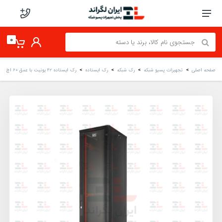
0
صفحه اصلی
تجهیزات پسیو شبکه
رک شبکه
رک ایستاده
رک ایستاده 42 یونیت با عمق 60 اچ پی آسیا