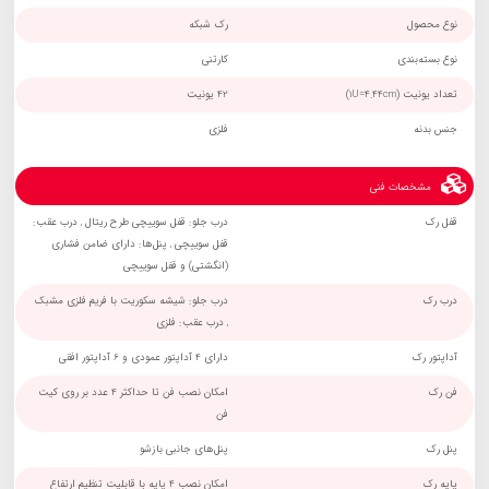
نوع محصول
رک شبکه
نوع بسته‌بندی
کارتنی
تعداد یونیت (1U=4.44cm)
42 یونیت
جنس بدنه
فلزی
مشخصات فنی
قفل رک
درب جلو: قفل سوییچی طرح ریتال , درب عقب:
قفل سوییچی , پنل‌ها: دارای ضامن فشاری
(انگشتی) و قفل سوییچی
درب رک
درب جلو: شیشه سکوریت با فریم فلزی مشبک
, درب عقب: فلزی
آداپتور رک
دارای 4 آداپتور عمودی و 6 آداپتور افقی
فن رک
امکان نصب فن تا حداکثر 4 عدد بر روی کیت
فن
پنل رک
پنل‌های جانبی بازشو
پایه رک
امکان نصب 4 پایه با قابلیت تنظیم ارتفاع