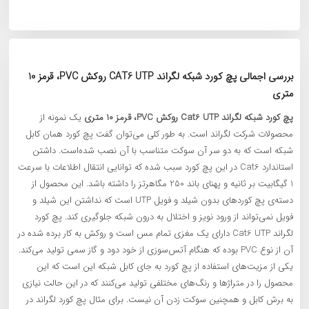
بررسی اجمالی پچ کورد شبکه لگراند CAT6 UTP روکش PVC، قرمز 10
متری
پچ کورد شبکه لگراند Cat6 UTP روکش PVC، قرمز 10 متری
یک نمونه از
محصولات شرکت لگراند است. به طور کلی می‌توان گفت پچ کورد همان کابل
شبکه است که به دو سر آن سوکت متناسب با آن نصب شده‌است. داشتن
استاندارد Cat6 در این پچ کورد سبب شده که توانایی انتقال اطلاعات با سرعت
1 گیگابیت بر ثانیه و پهنای باند 250 مگاهرتز را داشته باشد. این محصول از
دسته‌ی پچ کوردهای بدون شیلد و فویل UTP است که نداشتن این شیلد و
فویل نمی‌تواند از ورود نویز و اختلال به درون شبکه جلوگیری کند. پچ کورد
لگراند Cat6 UTP دارای یک مغزی تمام مس است و روکش به کار برده شده در
آن از نوع PVC بوده که هنگام آتس‌سوزی از خود دود و گاز سمی تولید می‌کند.
یکی از مزیت‌های استفاده از پچ کورد به جای کابل شبکه این است که این
محصول را در متراژها و رنگ‌های مختلفی تولید می‌کنند که در این حالت نیازی
به برش کابل و همچنین سوکت زدن آن نیست. برای مثال پچ کورد لگراند در