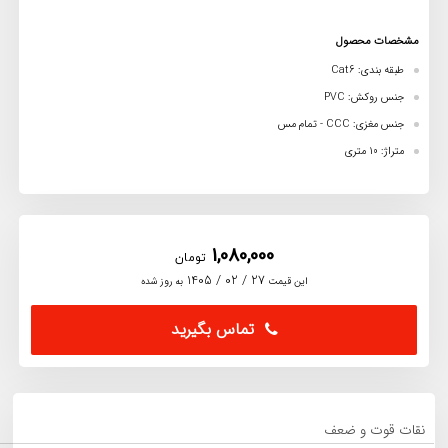
مشخصات محصول
طبقه بندی: Cat6
جنس روکش: PVC
جنس مغزی: CCC - تمام مس
متراژ: 10 متری
1,080,000
تومان
27 / 02 / 1405
این قیمت
به روز شده
تماس بگیرید
نقات قوت و ضعف