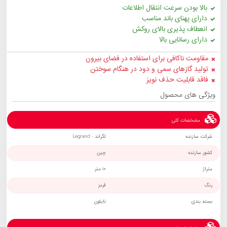
بالا بودن سرعت انتقال اطلاعات
دارای پهنای باند مناسب
انعطاف پذیری بالای روکش
دارای رسانایی بالا
مقاومت ناکافی برای استفاده در فضای بیرون
تولید گازهای سمی و دود در هنگام سوختن
فاقد قابلیت حذف نویز
ویژگی های محصول
مشخصات کلی
شرکت سازنده
لگراند - Legrand
کشور سازنده
چین
متراژ
10 متر
رنگ
قرمز
بسته بندی
نایلون