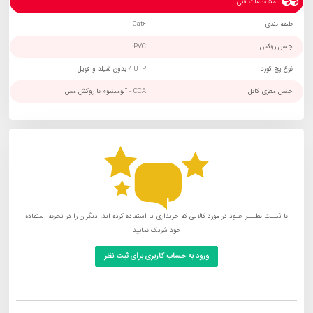
مشخصات فنی
طبقه بندی
Cat6
جنس روکش
PVC
نوع پچ کورد
UTP / بدون شیلد و فویل
جنس مغزی کابل
CCA - آلومینیوم با روکش مس
با ثبــت نظـــر خـود در مورد کالایی که خریداری یا استفاده کرده اید، دیگران را در تجربه استفاده
خود شریک نمایید
ورود به حساب کاربری برای ثبت نظر