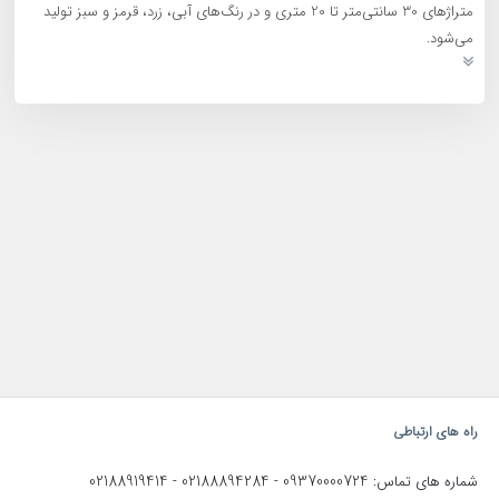
متراژهای 30 سانتی‌متر تا 20 متری و در رنگ‌های آبی، زرد، قرمز و سبز تولید
می‌شود.
راه های ارتباطی
02188919414
02188894284
09370000724
شماره های تماس:
-
-