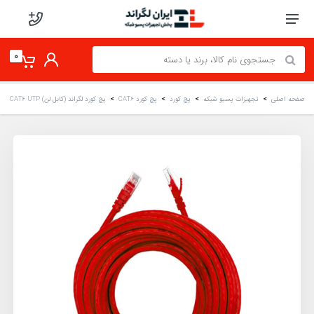
0
صفحه اصلی
تجهیزات پسیو شبکه
پچ کورد
پچ کورد CAT6
پچ کورد لگراند (کابل لن) CAT6 UTP بدون شیلد روکش PVC قرمز 10 متری