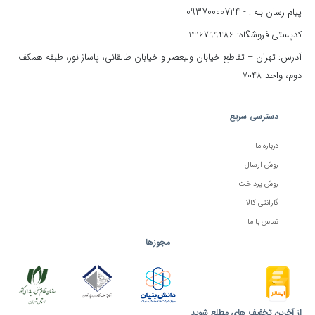
09370000724
پیام رسان بله : -
کدپستی فروشگاه: 1416799486
آدرس: تهران – تقاطع خیابان ولیعصر و خیابان طالقانی، پاساژ نور، طبقه همکف
دوم، واحد 7048
دسترسی سریع
درباره ما
روش ارسال
روش پرداخت
گارانتی کالا
تماس با ما
مجوزها
از آخرین تخفیف های مطلع شوید