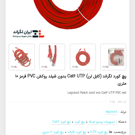
پچ کورد لگراند (کابل لن) Cat6 UTP بدون شیلد روکش PVC قرمز 10
متری
Legrand Patch cord 10m Cat6 UTP PVC red
کد کالا : 685
برند :
legrand
،
،
دسته :
تجهیزات پسیو شبکه
پچ کورد
پچ کورد Cat6
،
،
برچسب ها
پچ کورد UTP
پچ کورد لگراند
پچ کورد 10 متری