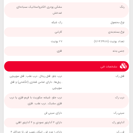
رنگ
مشکی پودری الکترواستاتیک سمباده‌ای
ضدخش
نوع محصول
رک شبکه
نوع بسته‌بندی
کارتنی
تعداد یونیت (1U=4.44cm)
27 یونیت
جنس بدنه
فلزی
مشخصات فنی
قفل رک
درب جلو: قفل ریتال , درب عقب: قفل سوییچی
, پنل‌ها: دارای ضامن فشاری (انگشتی) و قفل
سوییچی
درب رک
درب جلو: شیشه سکوریت با فریم فلزی یا درب
فلزی مشبک , درب عقب: فلزی
سینی رک
دارای سینی فن
آداپتور رک
دارای 4 آداپتور عمودی و 4 آداپتور افقی
فن رک
دارای 1 عدد فن , امکان نصب فن تا حداکثر 4