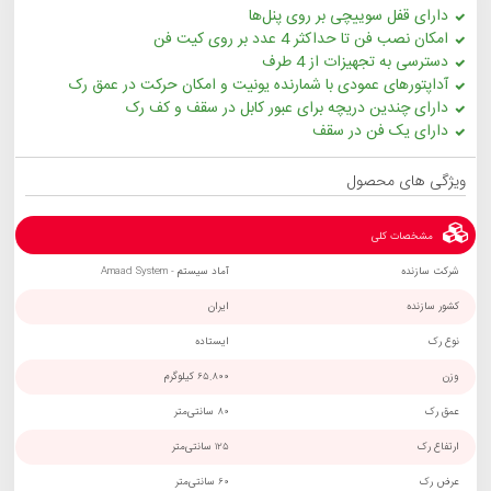
دارای قفل سوییچی بر روی پنل‌ها
امکان نصب فن تا حداکثر 4 عدد بر روی کیت فن
دسترسی به تجهیزات از 4 طرف
آداپتورهای عمودی با شمارنده یونیت و امکان حرکت در عمق رک
دارای چندین دریچه برای عبور کابل در سقف و کف رک
دارای یک فن در سقف
ویژگی های محصول
مشخصات کلی
شرکت سازنده
آماد سیستم - Amaad System
کشور سازنده
ایران
نوع رک
ایستاده
وزن
65.800 کیلوگرم
عمق رک
80 سانتی‌متر
ارتفاع رک
125 سانتی‌متر
عرض رک
60 سانتی‌متر