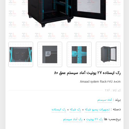
رک ایستاده 27 یونیت آماد سیستم عمق 80
Amaad system Rack 27U 80cm
کد کالا : 286
برند :
آماد-سیستم
،
،
دسته :
تجهیزات پسیو شبکه
رک شبکه
رک ایستاده
،
برچسب ها
رک 27 یونیت
رک آماد سیستم