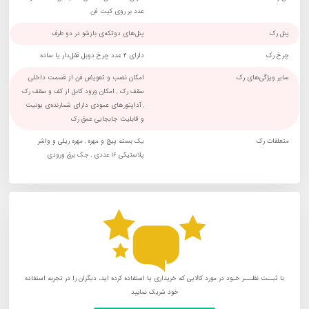
عدد بر روی کیت فن
پنل رک
پنل‌های دوتکه‌ی بازشو در دو طرف
چرخ رک
دارای 4 عدد چرخ دوبل قفل‌دار یا ساده
سایر ویژگی‌های رک
امکان نصب و تعویض فن از قسمت داخلی
سقف رک , امکان ورود کابل از کف و سقف رک
, آداپتورهای عمودی دارای شمارنده‌ی یونیت
و قابلیت جابجایی عمق رک
متعلقات رک
یک بسته پیچ و مهره , مهره ریلی و واشر
پلاستیکی 16 عددی , جک برق ورودی
با ثبــت نظـــر خـود در مورد کالایی که خریداری یا استفاده کرده اید، دیگران را در تجربه استفاده
خود شریک نمایید