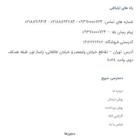
راه های ارتباطی
02188919414
02188894284
09370000724
شماره های تماس:
-
-
09370000724
پیام رسان بله : -
کدپستی فروشگاه: 1416799486
آدرس: تهران – تقاطع خیابان ولیعصر و خیابان طالقانی، پاساژ نور، طبقه همکف
دوم، واحد 7048
دسترسی سریع
درباره ما
روش ارسال
روش پرداخت
گارانتی کالا
تماس با ما
مجوزها