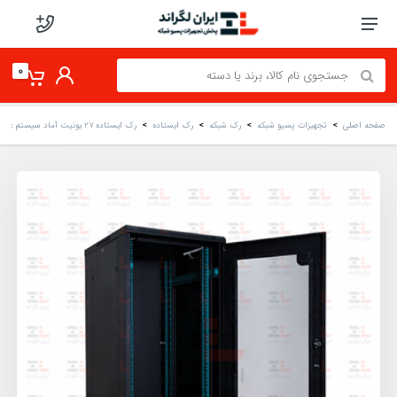
0
صفحه اصلی
تجهیزات پسیو شبکه
رک شبکه
رک ایستاده
رک ایستاده 27 یونیت آماد سیستم عمق 80