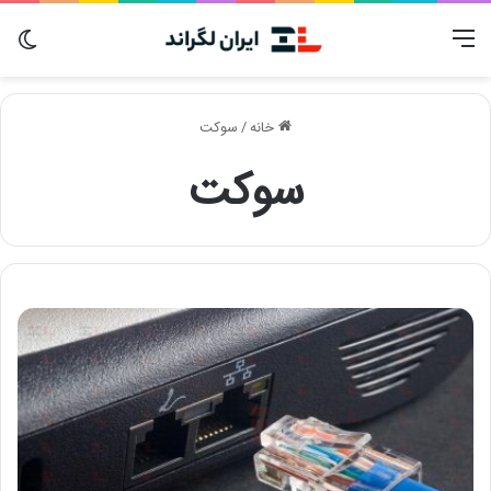
منو
تغی
پو
خانه
/
سوکت
سوکت