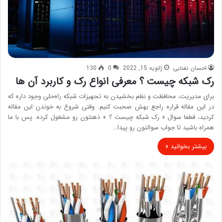
احسان نعنایی
ژانویه 15, 2022
0
130
رک شبکه چیست ؟ معرفی انواع رک و کاربرد آن ها
برای مدیریت، محافظت و نظم بخشیدن به تجهیزات شبکه راه‌حلی وجود داره که
در این مقاله قراره راجع بهش صحبت کنیم. وقتی شروع به خوندن این مقاله
کردید، قطعا سوال « رک شبکه چیست ؟ » ذهنتون رو مشغول کرده. پس با ما
همراه باشید تا جواب سوالتون رو پیدا…
بیشتر بخوانید »