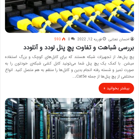
احسان نعنایی
فوریه 12, 2022
0
593
بررسی شباهت و تفاوت پچ پنل لودد و آنلودد
پچ پنل‌ها، از تجهیزات شبکه هستند که برای کابل‌های کوچک و بزرگ استفاده
میشن. با کمک یک پچ پنل شما می‌تونید کابل کشی شبکه‌ی خودتون را به
صورت تمیز و شسته رفته انجام بدین و کابل‌ها را منظم به هم متصل کنید. انواع
مختلفی از پچ پنل‌ها از جمله Cat5e،…
بیشتر بخوانید »