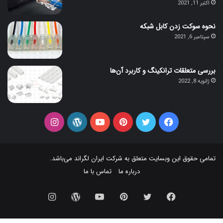
اکتبر 11, 2021
نحوه سوکت زدن کابل شبکه
سپتامبر 6, 2021
بررسی متعلقات ترانکینگ و کاربرد آن‌ها
ژانویه 8, 2022
فیس
توییتر
‫پین‌ترست
یوتیوب
وردپرس
اینستاگرام
بوک
تمامی حقوق این وبسایت متعلق به شرکت
ایران لگراند
می‌باشد.
درباره ما
تماس با ما
فیس
توییتر
‫پین‌ترست
یوتیوب
وردپرس
اینستاگرام
بوک