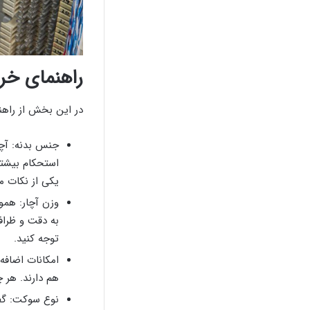
راهنمای خری
در این بخش از راهنم
جنس بدنه: آچا
استحکام بیشتر
یکی از نکات م
وزن آچار: همون
به دقت و ظراف
توجه کنید.
امکانات اضافه
هم دارند. هر چ