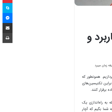
اس
مس
اشتراک گذا
برد و
چا
دازیم. همونطور که
براین تکنیسین‌های
 برقرار کنند.
به راه‌اندازی یک
 شما بگیم که آچار