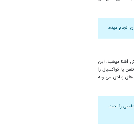
 انجام میده.
ش آشنا میشید. این
لفن یا کواکسیال را
های زیادی می‌تونه
خامتی را لخت