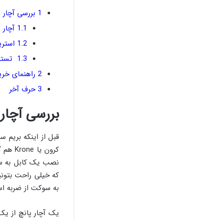
1
بررسی آچار پ
1.1
آچار 
1.2
استری
1.3
تستر 
2
راهنمای خرید
3
حرف آخر
بررسی آچار 
قبل از اینکه بریم س
کرون یا Krone هم گفته میشه، ابزاریه که برای متصل کردن
نصب یک کابل به 
که خیلی راحت بتونی
به سوکت از ضربه اس
یک آچار پانچ از ی