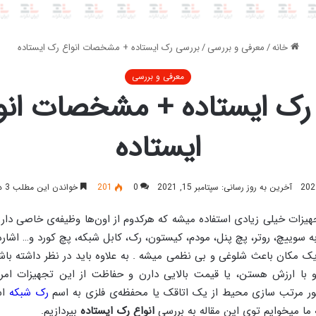
خانه
/
معرفی و بررسی
/
بررسی رک ایستاده + مشخصات انواع رک ایستاده
معرفی و بررسی
رک ایستاده + مشخصات انو
ایستاده
آخرین به روز رسانی: سپتامبر 15, 2021
0
201
خواندن این مطلب 3 دقیقه زمان میبرد
هیزات خیلی زیادی استفاده میشه که هرکدوم از اون‌ها وظیفه‌ی خاصی دارن
 سوییچ، روتر، پچ پنل، مودم، کیستون، رک، کابل شبکه، پچ کورد و… اشاره 
یک مکان باعث شلوغی و بی نظمی میشه . به علاوه باید در نظر داشته باش
 با ارزش‌ هستن، یا قیمت بالایی دارن و حفاظت از این تجهیزات امر 
 مرتب سازی محیط از یک اتاقک یا محفظه‌ی فلزی به اسم
رک شبکه
اس
 ما میخوایم توی این مقاله به بررسی
انواع رک ایستاده
بپردازیم.