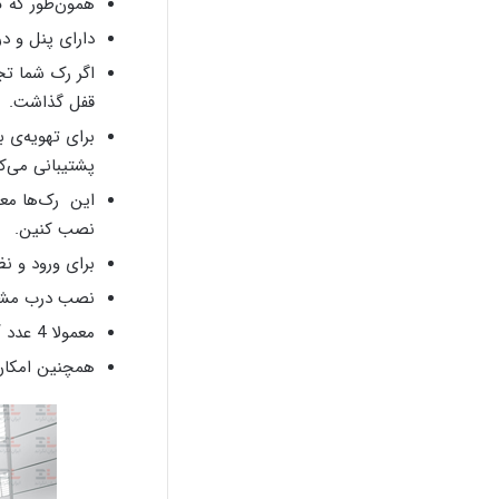
همون‌طور که گفتیم 
دارای پنل و د
اگر رک شما تج
قفل گذاشت.
پشتیبانی می‌ک
این رک‌ها معم
نصب کنین.
برای ورود و نظ
نصب درب مشبک 
معمولا 4 عدد آداپتور عمودی دارن که در طول رک جابه‌جا میشن.
همچنین امکان 