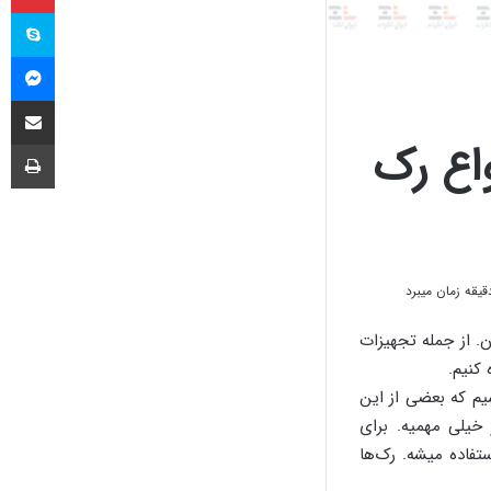
اس
مس
اشتراک گذا
چا
اع رک
. از جمله تجهیزات
کنیم.
یم که بعضی از این
خیلی مهمیه. برای
تفاده میشه. رک‌ها