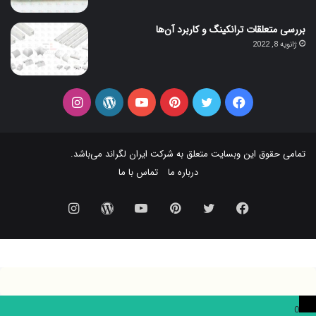
بررسی متعلقات ترانکینگ و کاربرد آن‌ها
ژانویه 8, 2022
فیس
توییتر
‫پین‌ترست
یوتیوب
وردپرس
اینستاگرام
بوک
تمامی حقوق این وبسایت متعلق به شرکت
ایران لگراند
می‌باشد.
درباره ما
تماس با ما
فیس
توییتر
‫پین‌ترست
یوتیوب
وردپرس
اینستاگرام
بوک
0