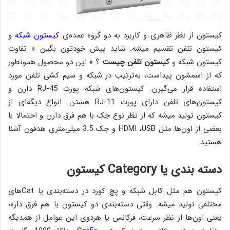
کیستون از نظر ظاهری و کاربرد به دو گروه عمده‌ی
کیستون شبکه
و
کیستون تلفن تقسیم میشه. شاید پیش خودتون بگین « تفاوت
کیستون شبکه و
کیستون تلفن چیست
؟ » این دو محصول همون‎طور
که از اسمشون پیداست، به‌ترتیب در شبکه و سیم کشی تلفن مورد
استفاده قرار می‌گیرن. کیستون‌های شبکه پورت RJ-45 دارن و
کیستون‌های تلفن دارای پورت RJ-11 هستن. انواع دیگه‌ای از
کیستون تولید میشه که از نظر نوع جک با هم فرق دارن و احتمالا با
بعضی از اون‌ها مثل HDMI ،USB و جک 3.5 میلی‌متری هدفون آشنا
هستید.
دسته بندی یا Category کیستون
کیستون هم مثل کابل شبکه و پچ کورد در دسته‌بندی یا Catهای
مختلفی تولید میشه. وقتی دسته‌بندی دو کیستون با هم فرق داره،
یعنی اون‌ها از نظر سرعت، فرکانس یا هردوی این عوامل از همدیگه