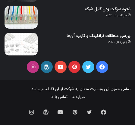
نحوه سوکت زدن کابل شبکه
سپتامبر 6, 2021
بررسی متعلقات ترانکینگ و کاربرد آن‌ها
ژانویه 8, 2022
فیس
توییتر
‫پین‌ترست
یوتیوب
وردپرس
اینستاگرام
بوک
تمامی حقوق این وبسایت متعلق به شرکت
ایران لگراند
می‌باشد.
درباره ما
تماس با ما
فیس
توییتر
‫پین‌ترست
یوتیوب
وردپرس
اینستاگرام
بوک