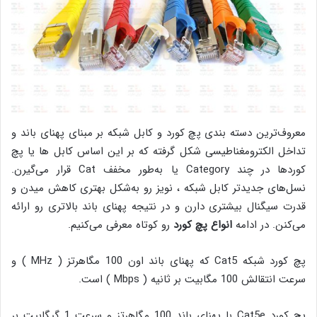
معروف‌ترین دسته بندی پچ کورد و کابل شبکه بر مبنای پهنای باند و
تداخل الکترومغناطیسی شکل گرفته که بر این اساس کابل ها یا پچ
کوردها در چند Category یا به‌طور مخفف Cat قرار می‌گیرن.
نسل‌های جدیدتر کابل شبکه ، نویز رو به‌شکل بهتری کاهش میدن و
قدرت سیگنال بیشتری دارن و در نتیجه پهنای باند بالاتری رو ارائه
می‌کنن. در ادامه
انواع پچ کورد
رو کوتاه معرفی می‌کنیم.
پچ کورد شبکه Cat5 که پهنای باند اون 100 مگاهرتز ( MHz ) و
سرعت انتقالش 100 مگابیت بر ثانیه ( Mbps ) است.
پچ کورد Cat5e با پهنای باند 100 مگاهرتز و سرعت 1 گیگابیت بر