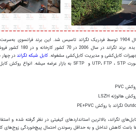
کمپانی لگراند در سال 1904 توسط فردریک لگراند تاسیس شد. این برند فرانسوی 
خودش رو گسترش بده. برند لگراند در س
جهیزات کابل‌کشی و مدیریت کابل‌کشی مشغوله.
کابل شبکه لگراند
Cat7 و Cat6a به‌صورت UTP، FTP ، STP و SFTP به بازار عرضه میشه. ان
کش PVC
کش هالوژنه LSZH
بل‌های لگراند، بالاترین استانداردهای کیفیتی در نظر گرفته شده و استفا
ا باعث کاهش تداخل و به حداقل رسوندن احتمال پیچ‌خوردگی زوج‌های کا