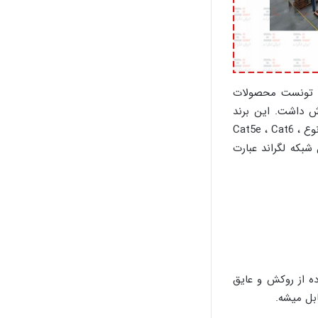
به‌سرعت تونست محصولات
ال 2006 در 70 کشور کارخانه و در 180 کشور فروش داشت. این برند
در چهار نوع Cat5e ، Cat6 ،
واع روکش کابل شبکه لگراند عبارت
ده از روکش و عایق
بل میشه.