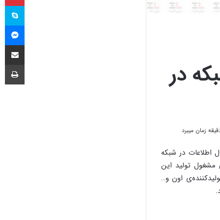
اس
مس
اشتراک گذا
چا
که در
نتقال اطلاعات در شبکه
 مشغول تولید این
یدکننده‌ی اون و…
.