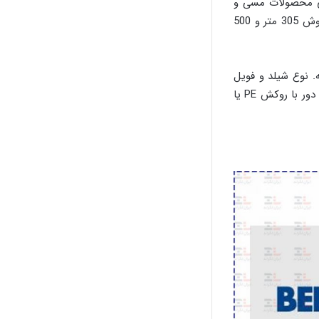
‌ی محصولات مسی و
تنوع بالایی داره و در دو متراژ پرفروش 305 متر و 500
 تولید می‌کنه. نوع شیلد و فویل
این کابل‌ها به‌صورت UTP، SFTP و… است. نگزنس هم مثل لگراند انواع مختلفی از کابل اوت دور با روکش PE یا