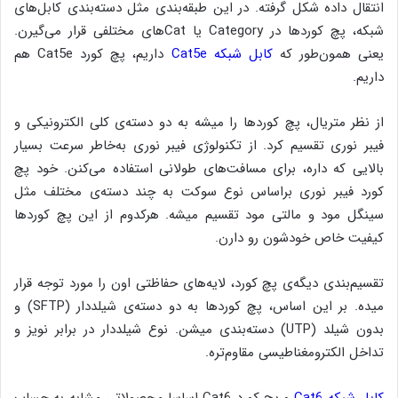
انتقال داده شکل گرفته. در این طبقه‌بندی مثل دسته‌بندی کابل‌های
شبکه، پچ کوردها در Category یا Catهای مختلفی قرار می‌گیرن.
یعنی همون‌طور که
کابل شبکه Cat5e
داریم، پچ کورد Cat5e هم
داریم.
از نظر متریال، پچ کوردها را میشه به دو دسته‌ی کلی الکترونیکی و
فیبر نوری تقسیم کرد. از تکنولوژی فیبر نوری به‌خاطر سرعت بسیار
بالایی که داره، برای مسافت‌های طولانی استفاده می‌کنن. خود پچ
کورد فیبر نوری براساس نوع سوکت به چند دسته‌ی مختلف مثل
سینگل مود و مالتی مود تقسیم میشه. هرکدوم از این پچ کوردها
کیفیت خاص خودشون رو دارن.
تقسیم‌بندی دیگه‌ی پچ کورد، لایه‌های حفاظتی اون را مورد توجه قرار
میده. بر این اساس، پچ کوردها به دو دسته‌ی شیلددار (SFTP) و
بدون شیلد (UTP) دسته‌بندی میشن. نوع شیلددار در برابر نویز و
تداخل الکترومغناطیسی مقاوم‌تره.