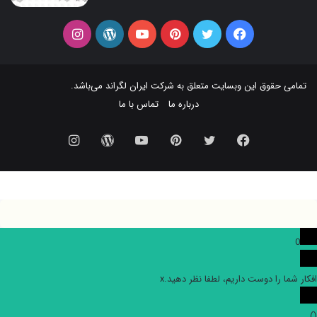
فیس
توییتر
‫پین‌ترست
یوتیوب
وردپرس
اینستاگرام
بوک
تمامی حقوق این وبسایت متعلق به شرکت
ایران لگراند
می‌باشد.
درباره ما
تماس با ما
فیس
توییتر
‫پین‌ترست
یوتیوب
وردپرس
اینستاگرام
بوک
0
افکار شما را دوست داریم، لطفا نظر دهید.
x
)
(