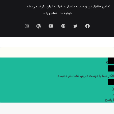
تمامی حقوق این وبسایت متعلق به شرکت
ایران لگراند
می‌باشد.
درباره ما
تماس با ما
فیس
توییتر
‫پین‌ترست
یوتیوب
وردپرس
اینستاگرام
بوک
0
افکار شما را دوست داریم، لطفا نظر دهید.
x
)
(
x
|
پاسخ