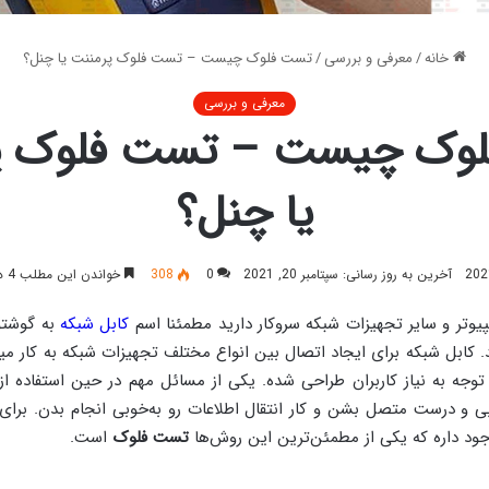
خانه
/
معرفی و بررسی
/
تست فلوک چیست – تست فلوک پرمننت یا چنل؟
معرفی و بررسی
وک چیست – تست فلوک پ
یا چنل؟
آخرین به روز رسانی: سپتامبر 20, 2021
0
308
خواندن این مطلب 4 دقیقه زمان میبرد
مپیوتر و سایر تجهیزات شبکه‌ سروکار دارید مطمئنا اسم
کابل شبکه
به گوشتو
د. کابل شبکه برای ایجاد اتصال بین انواع مختلف تجهیزات شبکه به کار میر
 توجه به نیاز کاربران طراحی شده. یکی از مسائل مهم در حین استفاده از
بی و درست متصل بشن و کار انتقال اطلاعات رو به‌خوبی انجام بدن. برای 
د داره که یکی از مطمئن‌ترین این روش‌ها
تست فلوک
است.