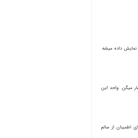
ن پارامتر که به اون سرعت انتشار جزئی گفته میشه، به دو صورت متفاوت 73% و یا 0.72c نمایش داده میشه.
ار میگن. واحد این
 اطمینان از سالم