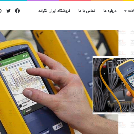
فیس
تویی
لات
درباره ما
تماس با ما
فروشگاه ایران لگراند
بوک