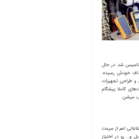
شرکت در سال 1948 توسط جان فلوک تاسیس شد. در حال
داف خودش رسیده.
خت، فروش و طراحی تجهیزات
‌های کاملا پیشگام
ب میشن.
اعاتی اعم از سرعت
ل و… رو در اختیار