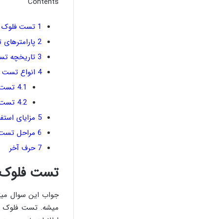
Contents
1
تست فلوک ک
2
پارامترهای
3
تاریخچه تس
4
انواع تست 
4.1
تست 
4.2
تست ف
5
مزایای استف
6
مراحل تست ک
7
حرف آخر
تست فلوک 
جواب این سوال میتو
میشه. تست فلوک در