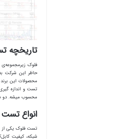
تاریخچه ت
حاظر این شرکت ب
تست و اندازه گیری،
محسوب میشه. دو شر
انواع تست 
تست فلوک یکی از به
شبکه، کیفیت کابل‌ک