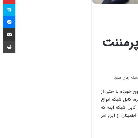
اس
مس
اشتراک گذا
رمننت
چا
ن خورده یا حتی از
ه. کابل شبکه انواع
 کابل شبکه اینه که
اطمینان از این امر