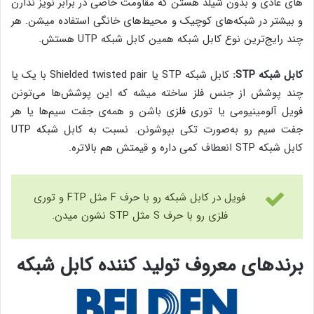
های عادی و بدون شیلد هستن که مقاومت خاصی در برابر نویز ندارن
و بیشتر در شبکه‌های کوچیک و محیط‌های خانگی استفاده میشن. هر
چند رایج‌ترین نوع کابل شبکه همین کابل شبکه UTP هستش.
کابل شبکه STP:
کابل شبکه STP یا Shielded twisted pair با یک یا
چند پوشش از جنس فلز ساخته میشه که این پوشش‌ها می‌تونن
فویل آلومینیومی یا توری فلزی باشن و همه‌ی جفت سیم‌ها یا هر
جفت سیم رو به‌صورت تکی بپوشونن. نسبت به کابل شبکه UTP
کابل شبکه STP انعطاف کمی داره و قیمتش هم بالاتره.
فویل در کابل شبکه رو با حرف F مثل FTP و توری
فلزی رو با حرف S مثل STP نشون میدن.
برندهای معروف تولید کننده کابل شبکه