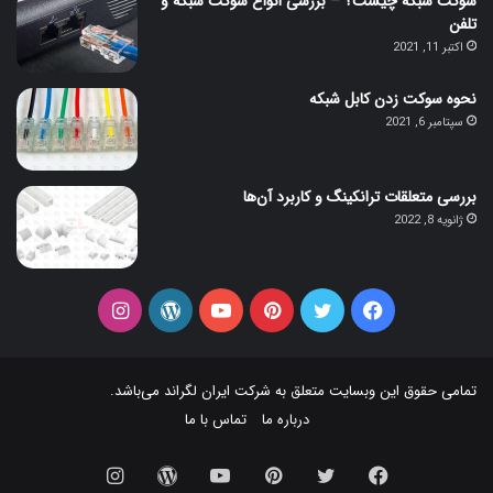
سوکت شبکه چیست؟ – بررسی انواع سوکت شبکه و
تلفن
اکتبر 11, 2021
نحوه سوکت زدن کابل شبکه
سپتامبر 6, 2021
بررسی متعلقات ترانکینگ و کاربرد آن‌ها
ژانویه 8, 2022
فیس
توییتر
‫پین‌ترست
یوتیوب
وردپرس
اینستاگرام
بوک
تمامی حقوق این وبسایت متعلق به شرکت
ایران لگراند
می‌باشد.
درباره ما
تماس با ما
فیس
توییتر
‫پین‌ترست
یوتیوب
وردپرس
اینستاگرام