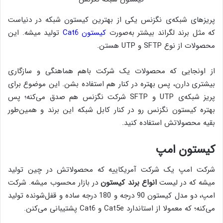
پریزهای شبکه‌ی نگزنس یکی از بهترین کیستون شبکه در دنیاست
که مثل برند لگراند بیشتر به‌صورت
کیستون Cat6
تولید میشه. این
محصولات از نوع SFTP و UTP هستن.
از اونجایی که محصولات یک شرکت باهم هماهنگی و سازگاری
بیشتری دارن، پس بهتره در کنار هم استفاده بشن. این موضوع برای
پریز شبکه‌ی UTP و SFTP شرکت نگزنس هم صدق می‌کنه؛ پس
بهتره کیستون نگزنس رو در کنار کابل شبکه این برند و همین‌طور
بقیه محصولاتش استفاده کنید.
کیستون امپ
شرکت امپ یک شرکت آمریکاییه که محصولاتش در چین تولید
میشه که در لیست
انواع برند کیستون
در بازار محسوب میشه. شرکت
امپ، دو مدل کیستون 90 درجه و 180 درجه ساده و قفل‌شونده تولید
می‌کنه؛ که معمولا از استاندارد Cat5e و Cat6 پشتیبانی می‌کنن.